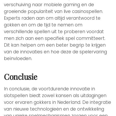
verschuiving naar mobiele gaming en de
groeiende populariteit van live casinospellen.
Experts raden aan om altijd verantwoord te
gokken en om de tijd te nemen om
verschillende spellen uit te proberen voordat
men zich aan een specifiek spel committeert.
Dit kan helpen om een beter begrip te krijgen
van de innovaties en hoe deze de spelervaring
beïnvloeden.
Conclusie
In conclusie, de voortdurende innovatie in
slotspellen biedt zowel kansen als uitdagingen
voor ervaren gokkers in Nederland. De integratie
van nieuwe technologieën en de ontwikkeling
van unieke spelmechanismen zorgen voor een