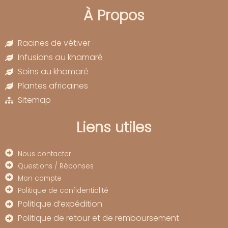
À Propos
Racines de vétiver
Infusions au khamaré
Soins au khamaré
Plantes africaines
Sitemap
Liens utiles
Nous contacter
Questions / Réponses
Mon compte
Politique de confidentialité
Politique d’expédition
Politique de retour et de remboursement