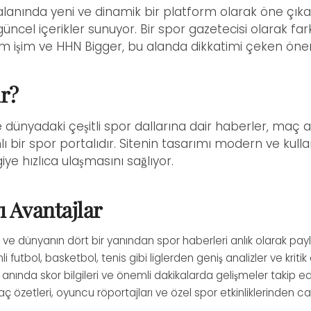
 alanında yeni ve dinamik bir platform olarak öne çık
ncel içerikler sunuyor. Bir spor gazetecisi olarak farklı
 işim ve HHN Bigger, bu alanda dikkatimi çeken öneml
r?
 dünyadaki çeşitli spor dallarına dair haberler, maç ana
 bir spor portalıdır. Sitenin tasarımı modern ve kulla
giye hızlıca ulaşmasını sağlıyor.
ı Avantajlar
 ve dünyanın dört bir yanından spor haberleri anlık olarak paylaş
 futbol, basketbol, tenis gibi liglerden geniş analizler ve kriti
nında skor bilgileri ve önemli dakikalarda gelişmeler takip edil
ç özetleri, oyuncu röportajları ve özel spor etkinliklerinden canl