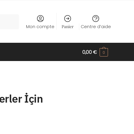
Mon compte
Panier
Centre d’aide
0,00
€
0
rler İçin