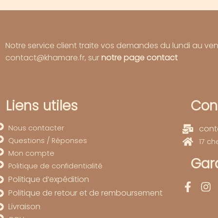
Notre service client traite vos demandes du lundi au ve
contact@khamare.fr, sur
notre page contact
Liens utiles
Con
Nous contacter
cont
Questions / Réponses
17 c
Mon compte
Gard
Politique de confidentialité
Politique d’expédition
Politique de retour et de remboursement
Livraison