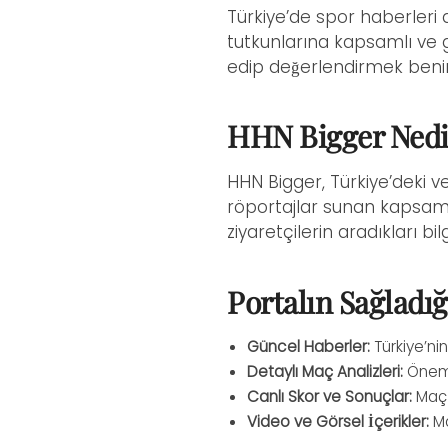
Türkiye’de spor haberleri
tutkunlarına kapsamlı ve gü
edip değerlendirmek benim
HHN Bigger Nedi
HHN Bigger, Türkiye’deki ve
röportajlar sunan kapsamlı
ziyaretçilerin aradıkları bil
Portalın Sağladığ
Güncel Haberler:
Türkiye’nin
Detaylı Maç Analizleri:
Önemli
Canlı Skor ve Sonuçlar:
Maç a
Video ve Görsel İçerikler:
Ma