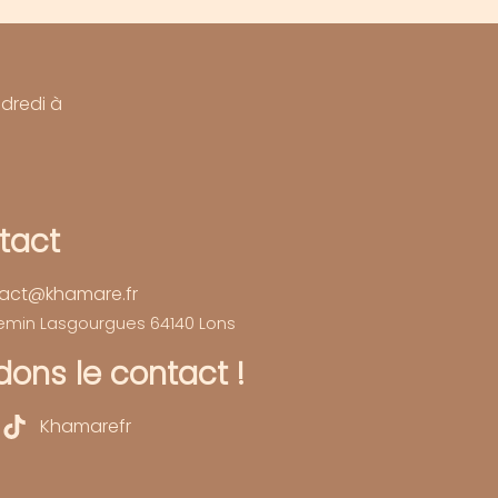
ndredi à
tact
act@khamare.fr
hemin Lasgourgues 64140 Lons
ons le contact !
Khamarefr