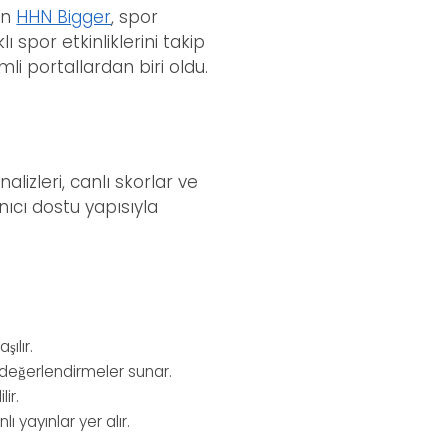
an
HHN Bigger
, spor
 spor etkinliklerini takip
i portallardan biri oldu.
lizleri, canlı skorlar ve
nıcı dostu yapısıyla
ılır.
k değerlendirmeler sunar.
ir.
ı yayınlar yer alır.