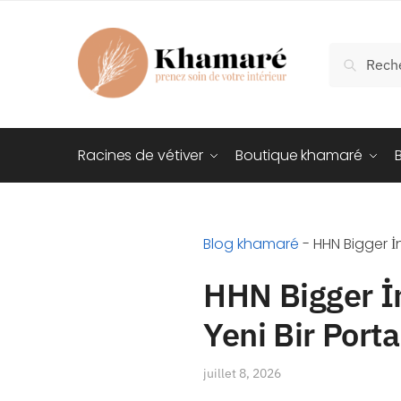
Recherch
Racines de vétiver
Boutique khamaré
Blog khamaré
-
HHN Bigger İn
HHN Bigger İn
Yeni Bir Porta
juillet 8, 2026