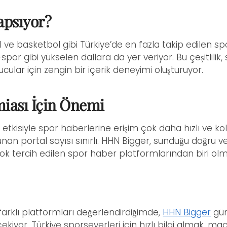
apsıyor?
l ve basketbol gibi Türkiye’de en fazla takip edilen spo
spor gibi yükselen dallara da yer veriyor. Bu çeşitlilik,
cular için zengin bir içerik deneyimi oluşturuyor.
iası İçin Önemi
n etkisiyle spor haberlerine erişim çok daha hızlı ve ko
 sunan portal sayısı sınırlı. HHN Bigger, sunduğu doğru v
çok tercih edilen spor haber platformlarından biri o
 farklı platformları değerlendirdiğimde,
HHN Bigger
gün
çekiyor. Türkiye sporseverleri için hızlı bilgi almak, ma