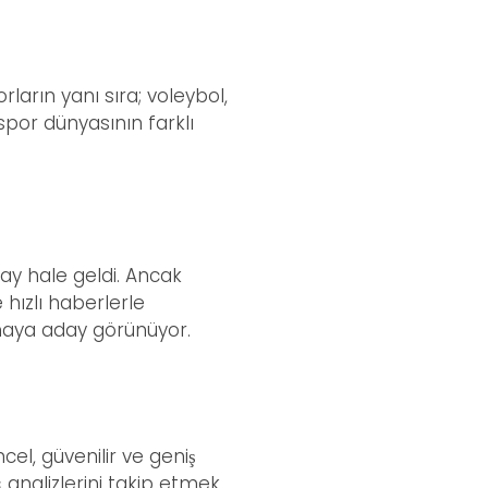
rların yanı sıra; voleybol,
 spor dünyasının farklı
lay hale geldi. Ancak
e hızlı haberlerle
lmaya aday görünüyor.
cel, güvenilir ve geniş
ç analizlerini takip etmek