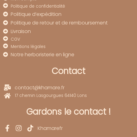
Politique de confidentialité
Politique d’expédition
Politique de retour et de remboursement
Livraison
CGV
Mentions légales
Notre herboristerie en ligne
Contact
contact@khamare.fr
17 chemin Lasgourgues 64140 Lons
Gardons le contact !
Khamarefr