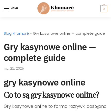
MENU
0
Blog khamaré
-
Gry kasynowe online — complete guide
Gry kasynowe online —
complete guide
mai 21, 2026
gry kasynowe online
Co to są gry kasynowe online?
Gry kasynowe online to forma rozrywki dostępna