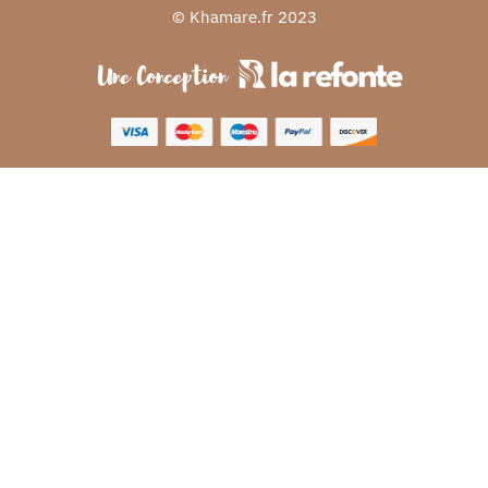
© Khamare.fr 2023