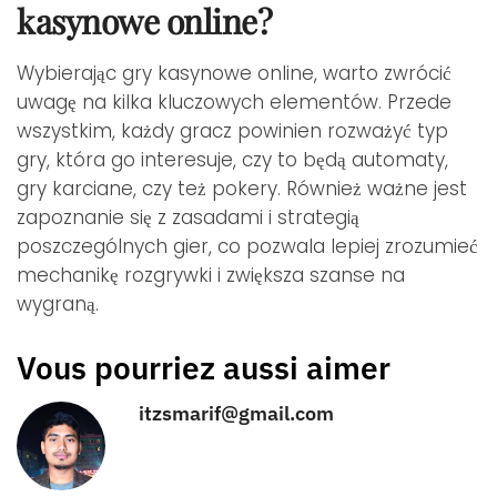
kasynowe online?
Wybierając gry kasynowe online, warto zwrócić
uwagę na kilka kluczowych elementów. Przede
wszystkim, każdy gracz powinien rozważyć typ
gry, która go interesuje, czy to będą automaty,
gry karciane, czy też pokery. Również ważne jest
zapoznanie się z zasadami i strategią
poszczególnych gier, co pozwala lepiej zrozumieć
mechanikę rozgrywki i zwiększa szanse na
wygraną.
Vous pourriez aussi aimer
itzsmarif@gmail.com