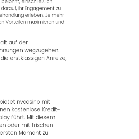
belohnt, einschließlich
z darauf, Ihr Engagement zu
Behandlung erleben. Je mehr
hen Vorteilen maximieren und
alt auf der
elohnungen wegzugehen.
 die erstklassigen Anreize,
bietet nvcasino mit
hnen kostenlose Kredit-
lay führt. Mit diesem
en oder mit frischen
m ersten Moment zu