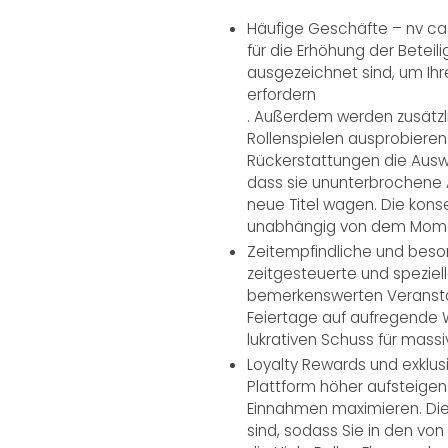
Häufige Geschäfte – nv cas
für die Erhöhung der Beteil
ausgezeichnet sind, um Ihr
erfordern
. Außerdem werden zusätzl
Rollenspielen ausprobieren
Rückerstattungen die Auswi
dass sie ununterbrochene A
neue Titel wagen. Die kon
unabhängig von dem Momen
Zeitempfindliche und beson
zeitgesteuerte und speziel
bemerkenswerten Veranstal
Feiertage auf aufregende 
lukrativen Schuss für mass
Loyalty Rewards und exklus
Plattform höher aufsteigen 
Einnahmen maximieren. Die
sind, sodass Sie in den vo