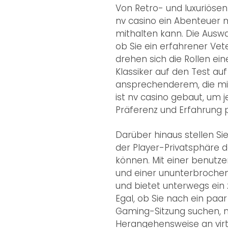
Von Retro- und luxuriösen
nv casino ein Abenteuer m
mithalten kann. Die Auswa
ob Sie ein erfahrener Vete
drehen sich die Rollen ein
Klassiker auf den Test au
ansprechenderem, die mit
ist nv casino gebaut, um j
Präferenz und Erfahrung 
Darüber hinaus stellen Si
der Player-Privatsphäre d
können. Mit einer benutz
und einer ununterbrochene
und bietet unterwegs ein
Egal, ob Sie nach ein pa
Gaming-Sitzung suchen, nv
Herangehensweise an virt