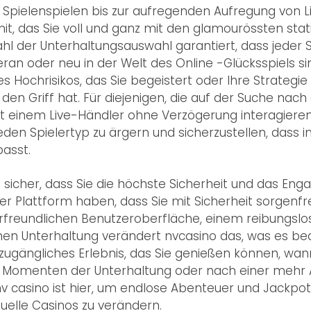
 Spielenspielen bis zur aufregenden Aufregung von L
it, das Sie voll und ganz mit den glamourössten sta
hl der Unterhaltungsauswahl garantiert, dass jeder S
ran oder neu in der Welt des Online -Glücksspiels sind.
es Hochrisikos, das Sie begeistert oder Ihre Strategi
f den Griff hat. Für diejenigen, die auf der Suche n
 einem Live-Händler ohne Verzögerung interagieren b
eden Spielertyp zu ärgern und sicherzustellen, dass im
passt.
e sicher, dass Sie die höchste Sicherheit und das En
er Plattform haben, dass Sie mit Sicherheit sorgenfre
erfreundlichen Benutzeroberfläche, einem reibungs
n Unterhaltung verändert nvcasino das, was es bede
 zugängliches Erlebnis, das Sie genießen können, wa
ar Momenten der Unterhaltung oder nach einer mehr
 casino ist hier, um endlose Abenteuer und Jackpot
uelle Casinos zu verändern.