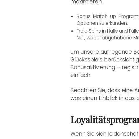
maximieren.
Bonus-Match-up-Programme-
Optionen zu erkunden.
Freie Spins in Hülle und Fü
Null, wobei abgehobene Mi
Um unsere aufregende Belo
Glücksspiels berücksichti
Bonusaktivierung – registri
einfach!
Beachten Sie, dass eine 
was einen Einblick in das b
Loyalitätsprogra
Wenn Sie sich leidenschaf