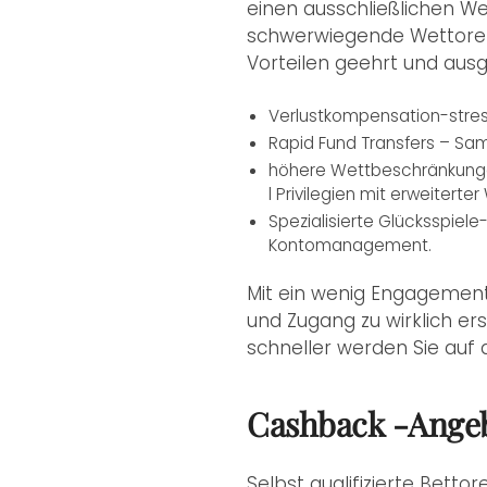
einen ausschließlichen W
schwerwiegende Wettoren 
Vorteilen geehrt und ausg
Verlustkompensation-stress
Rapid Fund Transfers – Sam
höhere Wettbeschränkunge
l Privilegien mit erweitert
Spezialisierte Glücksspiele
Kontomanagement.
Mit ein wenig Engagement
und Zugang zu wirklich er
schneller werden Sie auf 
Cashback -Angebo
Selbst qualifizierte Bett