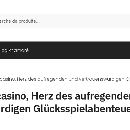
e
Blog khamaré
 casino, Herz des aufregenden und vertrauenswürdigen G
casino, Herz des aufregend
rdigen Glücksspielabenteue