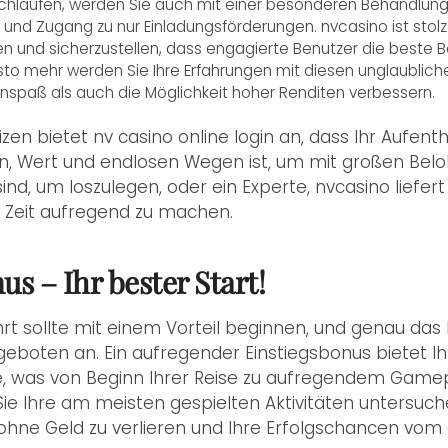
chlaufen, werden Sie auch mit einer besonderen Behandlung 
 und Zugang zu nur Einladungsförderungen. nvcasino ist stol
n und sicherzustellen, dass engagierte Benutzer die beste 
esto mehr werden Sie Ihre Erfahrungen mit diesen unglaublic
nspaß als auch die Möglichkeit hoher Renditen verbessern.
izen bietet nv casino online login an, dass Ihr Aufenth
tion, Wert und endlosen Wegen ist, um mit großen B
sind, um loszulegen, oder ein Experte, nvcasino liefert
e Zeit aufregend zu machen.
 – Ihr bester Start!
t sollte mit einem Vorteil beginnen, und genau das 
geboten an. Ein aufregender Einstiegsbonus bietet I
le, was von Beginn Ihrer Reise zu aufregendem Gamep
ie Ihre am meisten gespielten Aktivitäten untersuch
 ohne Geld zu verlieren und Ihre Erfolgschancen vo