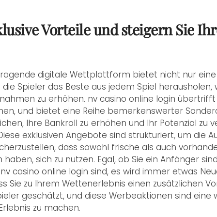
lusive Vorteile und steigern Sie I
ragende digitale Wettplattform bietet nicht nur ein
s die Spieler das Beste aus jedem Spiel herausholen, 
innahmen zu erhöhen. nv casino online login übertriff
höhen, und bietet eine Reihe bemerkenswerter Sond
chen, Ihre Bankroll zu erhöhen und Ihr Potenzial zu 
iese exklusiven Angebote sind strukturiert, um die 
cherzustellen, dass sowohl frische als auch vorhan
haben, sich zu nutzen. Egal, ob Sie ein Anfänger sind
s nv casino online login sind, es wird immer etwas Ne
s Sie zu Ihrem Wettenerlebnis einen zusätzlichen Vo
Spieler geschätzt, und diese Werbeaktionen sind ein
Erlebnis zu machen.