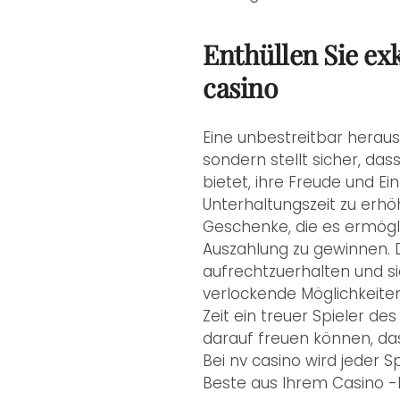
Enthüllen Sie exk
casino
Eine unbestreitbar heraus
sondern stellt sicher, das
bietet, ihre Freude und E
Unterhaltungszeit zu er
Geschenke, die es ermögli
Auszahlung zu gewinnen. D
aufrechtzuerhalten und si
verlockende Möglichkeiten 
Zeit ein treuer Spieler de
darauf freuen können, das
Bei nv casino wird jeder 
Beste aus Ihrem Casino -