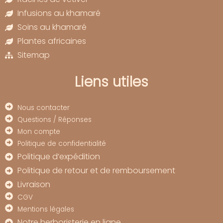
Infusions au khamaré
Soins au khamaré
Plantes africaines
Sitemap
Liens utiles
Nous contacter
Questions / Réponses
Mon compte
Politique de confidentialité
Politique d’expédition
Politique de retour et de remboursement
Livraison
CGV
Mentions légales
Notre herboristerie en ligne