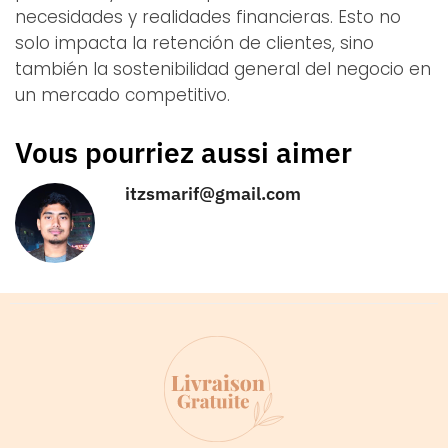
necesidades y realidades financieras. Esto no
solo impacta la retención de clientes, sino
también la sostenibilidad general del negocio en
un mercado competitivo.
Vous pourriez aussi aimer
itzsmarif@gmail.com