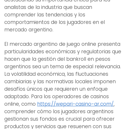
analistas de la industria que buscan
comprender las tendencias y los
comportamientos de los jugadores en el
mercado argentino.
El mercado argentino de juego online presenta
particularidades económicas y regulatorias que
hacen que la gestión del bankroll en pesos
argentinos sea un tema de especial relevancia.
La volatilidad económica, las fluctuaciones
cambiarias y las normativas locales imponen
desafíos únicos que requieren un enfoque
adaptado. Para los operadores de casinos
online, como
https://wepari-casino-ar.com/
,
comprender cómo los jugadores argentinos
gestionan sus fondos es crucial para ofrecer
productos y servicios que resuenen con sus