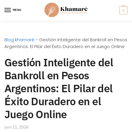
MENU
0
Blog khamaré
-
Gestión Inteligente del Bankroll en Pesos
Argentinos: El Pilar del Éxito Duradero en el Juego Online
Gestión Inteligente del
Bankroll en Pesos
Argentinos: El Pilar del
Éxito Duradero en el
Juego Online
juin 11, 2026