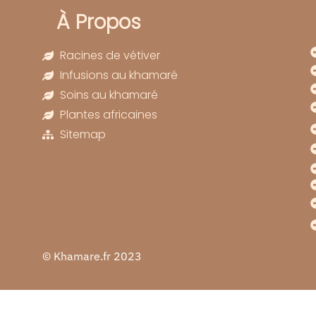
À Propos
Racines de vétiver
Infusions au khamaré
Soins au khamaré
Plantes africaines
Sitemap
© Khamare.fr 2023