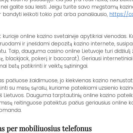
 nei galite sau leisti. Jeigu turite savo mėgstamą kazino
ir bandyti ieškoti tokio pat arba panašiausio,
https://c
 kurioje online kazino svetainėje apytikriai vienodas.
struodami ir įnešdami depozitą kazino internete, susipaž
. Taip, dauguma casino online Lietuvoje turi didžiulį ž
ę, blackjack, pokerį ir baccarat). Geriausi internetiniai 
i būtų patikrinti ir veiktų sąžiningai.
pačiuose žaidimuose, jo kiekvienas kazino nenustatinė
i su mūsų sąrašu, kuriame pateikiami uzsienio kazino 
ai iš Lietuvos. Dauguma tarptautinių online kazino patei
ūsų reitinguose pateiktus pačius geriausius online ka
komanda.
ms per mobiliuosius telefonus