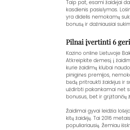
Taip pat, esami žaidėjai d
kasdienis pasiūlymas. Lošim
yra didelis nemokamų suki
bonusą ir dažniausiai suki
Pilnai įvertinti 6 ge
Kazino online Lietuvoje Bak
Atkreipkite dėmesį į žaid
kurie žaidimų klubai naudo
piniginės premijos, nemok
būdą pritraukti žaidėjus ir s
uždirbti pakankamai net si
bonusus, bet ir grįžtančių
Žaidimai gyvai leidžia lošė
kitų žaidėjų. Tai 2016 metai
populiariausių. Žemiau išs