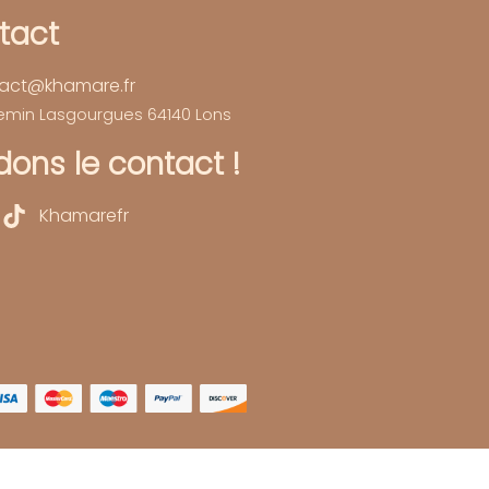
tact
act@khamare.fr
hemin Lasgourgues 64140 Lons
ons le contact !
Khamarefr