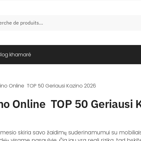
e
Blog khamaré
ino Online ️ TOP 50 Geriausi Kazino 2026
no Online ️ TOP 50 Geriausi
ėmesio skiria savo žaidimų suderinamumui su mobiliais
jų visame pasaulyje. Čia jau yra reali rizika, tad būkit