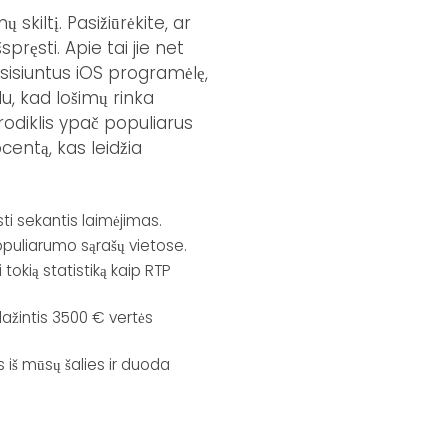
skiltį. Pasižiūrėkite, ar
pręsti. Apie tai jie net
atsisiuntus iOS programėlę,
u, kad lošimų rinka
 rodiklis ypač populiarus
entą, kas leidžia
sti sekantis laimėjimas.
opuliarumo sąrašų vietose.
tokią statistiką kaip RTP
lažintis 3500 € vertės
s iš mūsų šalies ir duoda