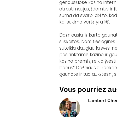
geriausiuose kazino intern
atrasti naujus, įdomius ir į
suma čia svarbi dėl to, kad
kai sukimo vertė yra 1€.
Dažniausiai iš karto gaunat
sąskaitos. Nors tiesioginės
suteikia daugiau laisvės, 
pasirinktame kazino ir ga
kazino premiją reikia įvest
bonus“ Dažniausiai renkate
gaunate ir tuo aukštesnį s
Vous pourriez au
Lambert Che