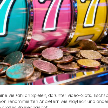
ne Vielzahl an Spielen, darunter Video-Slots, Tischs
n von renommierten Anbietern wie Playtech und ande
n großes Spieleangebot.