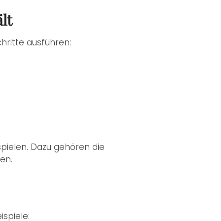
lt
ritte ausführen:
spielen. Dazu gehören die
hen.
ispiele: