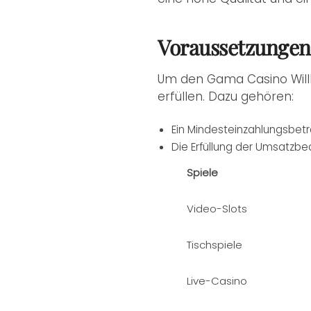
Voraussetzungen
Um den Gama Casino Wil
erfüllen. Dazu gehören:
Ein Mindesteinzahlungsbet
Die Erfüllung der Umsatzbed
Spiele
Video-Slots
Tischspiele
Live-Casino