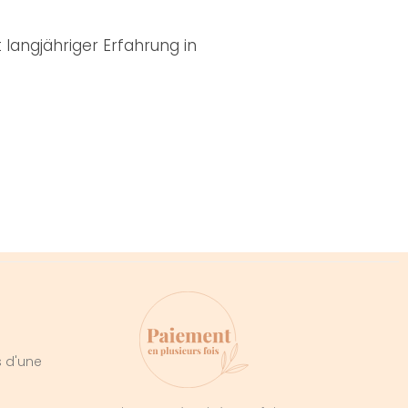
langjähriger Erfahrung in
s d'une
e