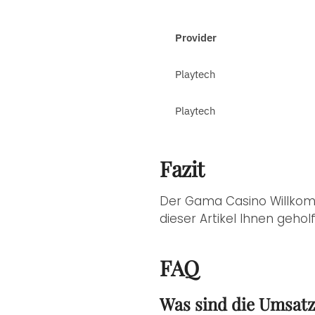
Provider
Playtech
Playtech
Fazit
Der Gama Casino Willkomm
dieser Artikel Ihnen geh
FAQ
Was sind die Umsat