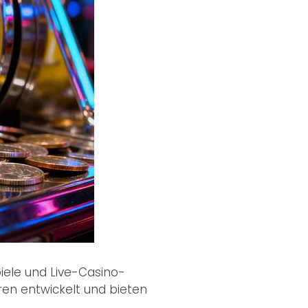
piele und Live-Casino-
ren entwickelt und bieten