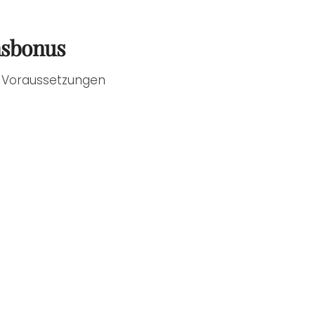
nsbonus
 Voraussetzungen