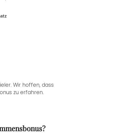
atz
ler. Wir hoffen, dass
onus zu erfahren.
kommensbonus?