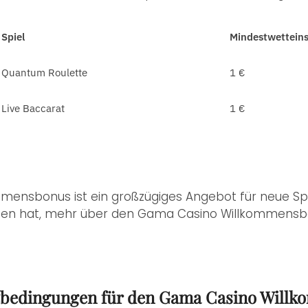
Spiel
Mindestwetteins
Quantum Roulette
1 €
Live Baccarat
1 €
ensbonus ist ein großzügiges Angebot für neue Spie
olfen hat, mehr über den Gama Casino Willkommensb
zbedingungen für den Gama Casino Will