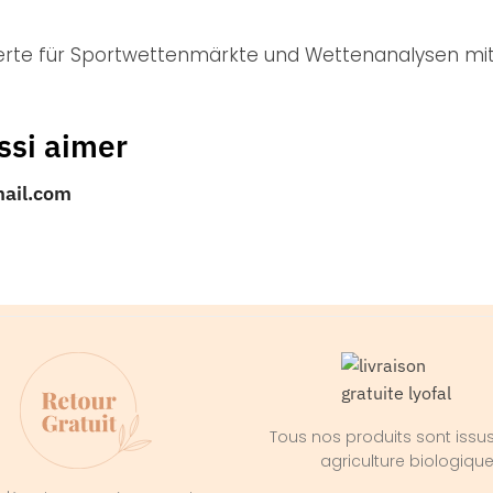
erte für Sportwettenmärkte und Wettenanalysen mit 
ssi aimer
mail.com
Tous nos produits sont issu
agriculture biologiqu