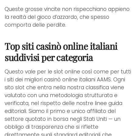
Queste grosse vincite non rispecchiano appieno
la realtà del gioco d’azzardo, che spesso
comporta delle perdite.
Top siti casinò online italiani
suddivisi per categoria
Questo vale per le slot online così come per tutti
i siti dei migliori casinò online italiani AAMS. Ogni
sito slot che entra nella nostra classifica viene
valutato con una metodologia strutturata e
verificata, nel rispetto delle nostre linee guida
editoriali. Siamo il primo e unico affiliato del
settore quotato in borsa negli Stati Uniti — un
obbligo di trasparenza che si riflette
direttamente sugli standard editoriali che