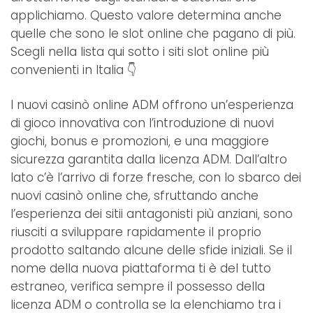
applichiamo. Questo valore determina anche
quelle che sono le slot online che pagano di più.
Scegli nella lista qui sotto i siti slot online più
convenienti in Italia 👇
I nuovi casinò online ADM offrono un’esperienza
di gioco innovativa con l’introduzione di nuovi
giochi, bonus e promozioni, e una maggiore
sicurezza garantita dalla licenza ADM. Dall’altro
lato c’è l’arrivo di forze fresche, con lo sbarco dei
nuovi casinò online che, sfruttando anche
l’esperienza dei sitii antagonisti più anziani, sono
riusciti a sviluppare rapidamente il proprio
prodotto saltando alcune delle sfide iniziali. Se il
nome della nuova piattaforma ti è del tutto
estraneo, verifica sempre il possesso della
licenza ADM o controlla se la elenchiamo tra i