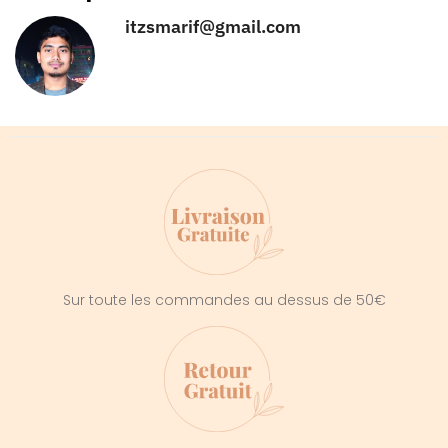
itzsmarif@gmail.com
Sur toute les commandes au dessus de 50€