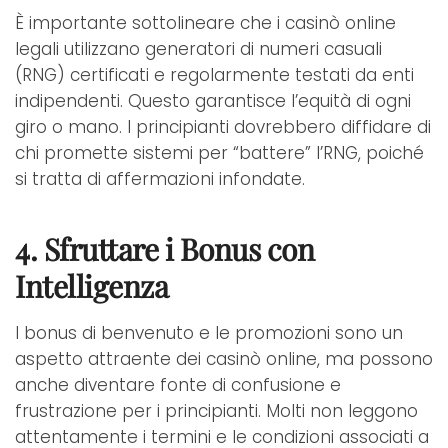
È importante sottolineare che i casinò online
legali utilizzano generatori di numeri casuali
(RNG) certificati e regolarmente testati da enti
indipendenti. Questo garantisce l’equità di ogni
giro o mano. I principianti dovrebbero diffidare di
chi promette sistemi per “battere” l’RNG, poiché
si tratta di affermazioni infondate.
4. Sfruttare i Bonus con
Intelligenza
I bonus di benvenuto e le promozioni sono un
aspetto attraente dei casinò online, ma possono
anche diventare fonte di confusione e
frustrazione per i principianti. Molti non leggono
attentamente i termini e le condizioni associati a