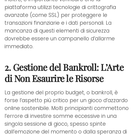
piattaforma utilizzi tecnologie di crittografia
avanzate (come SSL) per proteggere le
transazioni finanziarie e i dati personali. La
mancanza di questi elementi di sicurezza
dovrebbe essere un campanello d’allarme
immediato.
2. Gestione del Bankroll: L’Arte
di Non Esaurire le Risorse
La gestione del proprio budget, o bankroll, è
forse l’aspetto più critico per un gioco d’azzardo
online sostenibile. Molti principianti commettono
l’errore di investire somme eccessive in una
singola sessione di gioco, spesso spinte
dall’emozione del momento o dalla speranza di