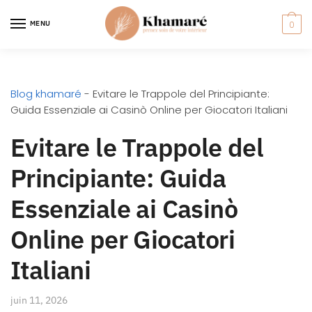
MENU
0
Blog khamaré
-
Evitare le Trappole del Principiante:
Guida Essenziale ai Casinò Online per Giocatori Italiani
Evitare le Trappole del
Principiante: Guida
Essenziale ai Casinò
Online per Giocatori
Italiani
juin 11, 2026