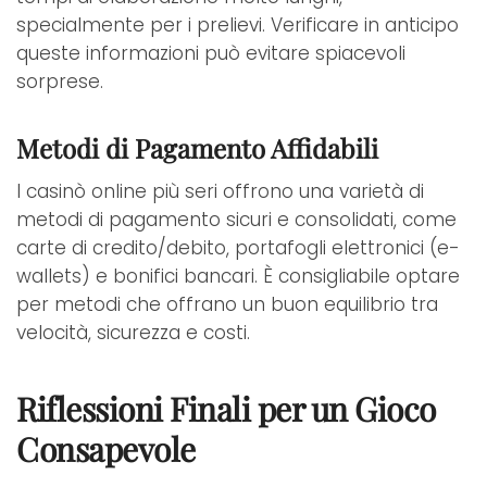
specialmente per i prelievi. Verificare in anticipo
queste informazioni può evitare spiacevoli
sorprese.
Metodi di Pagamento Affidabili
I casinò online più seri offrono una varietà di
metodi di pagamento sicuri e consolidati, come
carte di credito/debito, portafogli elettronici (e-
wallets) e bonifici bancari. È consigliabile optare
per metodi che offrano un buon equilibrio tra
velocità, sicurezza e costi.
Riflessioni Finali per un Gioco
Consapevole