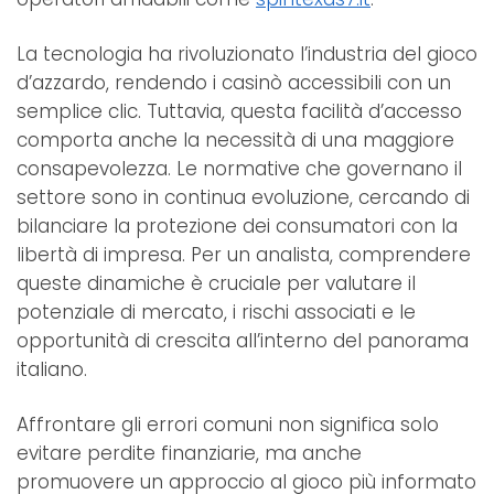
La tecnologia ha rivoluzionato l’industria del gioco
d’azzardo, rendendo i casinò accessibili con un
semplice clic. Tuttavia, questa facilità d’accesso
comporta anche la necessità di una maggiore
consapevolezza. Le normative che governano il
settore sono in continua evoluzione, cercando di
bilanciare la protezione dei consumatori con la
libertà di impresa. Per un analista, comprendere
queste dinamiche è cruciale per valutare il
potenziale di mercato, i rischi associati e le
opportunità di crescita all’interno del panorama
italiano.
Affrontare gli errori comuni non significa solo
evitare perdite finanziarie, ma anche
promuovere un approccio al gioco più informato