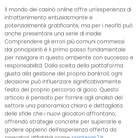
Il mondo dei casinò online offre un’esperienza di
intrattenimento entusiasmante e
potenzialmente gratificante, ma per i neofiti può
anche presentare una serie di insidie.
Comprendere gli errori più comuni commessi
dai principianti è il primo passo fondamentale
per navigare in questo ambiente con successo e
responsabilità. Dalla scelta della piattaforma
giusta alla gestione del proprio bankroll, ogni
decisione può influenzare significativamente
l’esito del proprio percorso di gioco. Questo
articolo è pensato per fornire agli analisti del
settore una panoramica chiara e dettagliata
delle sfide che i nuovi giocatori affrontano,
offrendo strategie concrete per superarle e
godere appieno dell’esperienza offerta da
operatori affidabili come
spintexas7.it
.