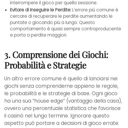
interrompere il gioco per quella sessione.
Evitare di Inseguire le Perdite:
L’errore più comune è
cercare di recuperare le perdite aumentando le
puntate o giocando più a lungo. Questo
comportamento è quasi sempre controproducente
e porta a perdite maggiori.
3. Comprensione dei Giochi:
Probabilità e Strategie
Un altro errore comune è quello di lanciarsi nei
giochi senza comprenderne appieno le regole,
le probabilità e le strategie di base. Ogni gioco
ha una sua “house edge” (vantaggio della casa),
ovvero una percentuale statistica che favorisce
il casinò nel lungo termine. Ignorare questo
aspetto può portare a decisioni di gioco errate.