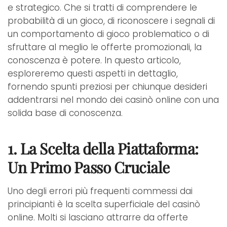
e strategico. Che si tratti di comprendere le
probabilità di un gioco, di riconoscere i segnali di
un comportamento di gioco problematico o di
sfruttare al meglio le offerte promozionali, la
conoscenza è potere. In questo articolo,
esploreremo questi aspetti in dettaglio,
fornendo spunti preziosi per chiunque desideri
addentrarsi nel mondo dei casinò online con una
solida base di conoscenza.
1. La Scelta della Piattaforma:
Un Primo Passo Cruciale
Uno degli errori più frequenti commessi dai
principianti è la scelta superficiale del casinò
online. Molti si lasciano attrarre da offerte