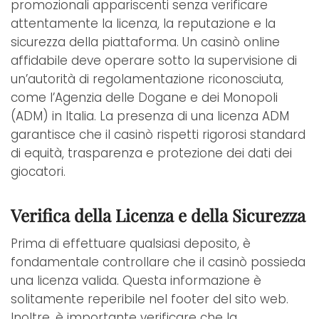
promozionali appariscenti senza verificare
attentamente la licenza, la reputazione e la
sicurezza della piattaforma. Un casinò online
affidabile deve operare sotto la supervisione di
un’autorità di regolamentazione riconosciuta,
come l’Agenzia delle Dogane e dei Monopoli
(ADM) in Italia. La presenza di una licenza ADM
garantisce che il casinò rispetti rigorosi standard
di equità, trasparenza e protezione dei dati dei
giocatori.
Verifica della Licenza e della Sicurezza
Prima di effettuare qualsiasi deposito, è
fondamentale controllare che il casinò possieda
una licenza valida. Questa informazione è
solitamente reperibile nel footer del sito web.
Inoltre, è importante verificare che la