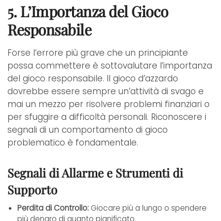
5. L’Importanza del Gioco
Responsabile
Forse l’errore più grave che un principiante
possa commettere è sottovalutare l’importanza
del gioco responsabile. Il gioco d’azzardo
dovrebbe essere sempre un’attività di svago e
mai un mezzo per risolvere problemi finanziari o
per sfuggire a difficoltà personali. Riconoscere i
segnali di un comportamento di gioco
problematico è fondamentale.
Segnali di Allarme e Strumenti di
Supporto
Perdita di Controllo:
Giocare più a lungo o spendere
più denaro di quanto pianificato.