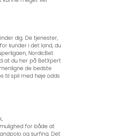
et kunne meget vel
nder dig. De tjenester,
or kunder i det land, du
perligaen, NordicBet
d at du her på BetXpert
mmenligne de bedste
s til spil med høje odds
k,
mulighed for både at
andpolo og surfing. Det