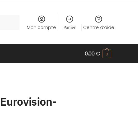
Mon compte
Panier
Centre d’aide
0,00
€
0
Eurovision-