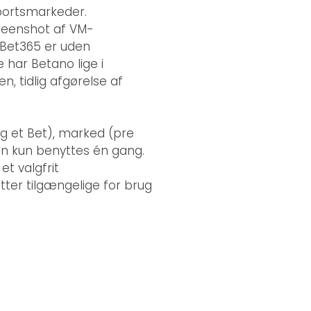
portsmarkeder.
creenshot af VM-
 Bet365 er uden
har Betano lige i
, tidlig afgørelse af
g et Bet), marked (pre
kan kun benyttes én gang.
t valgfrit
ter tilgængelige for brug