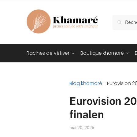
Recherch
Racines de vétiver
Boutique khamaré
Blog khamaré
-
Eurovision 
Eurovision 2
finalen
mai 20, 2026