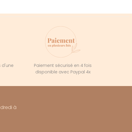
s d'une
Paiement sécurisé en 4 fois
e
disponible avec Paypal 4x
ndredi à