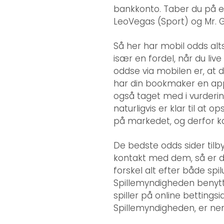
bankkonto. Taber du på 
LeoVegas (Sport) og Mr. 
Så her har mobil odds al
især en fordel, når du li
oddse via mobilen er, at 
har din bookmaker en app,
også taget med i vurderi
naturligvis er klar til at
på markedet, og derfor ka
De bedste odds sider tilby
kontakt med dem, så er de
forskel alt efter både spi
Spillemyndigheden benytte
spiller på online bettings
Spillemyndigheden, er nem