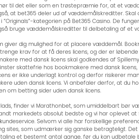
mør til det eller som en trøstepræmie for, at et væ
å, at bet365 deler ud af væddemålskreditter. Skal 
r i ”Originals”-kategorien på Bet365 Casino. De fung
gså bruge væddemålskreditter til delbetaling af et
m giver dig mulighed for at placere væddemål. Boo
strenge krav for at få deres licens, og der er løbende
akere med dansk licens skal godkendes af Spillemy
vinster skattefrie hos bookmakere med dansk licens, h
cens er ikke underlagt kontrol og derfor risikerer man
re uden dansk licens. Vi anbefaler derfor, at du hold
en om betting sider uden dansk licens.
plads, finder vi Marathonbet, som umiddelbart bør væ
landt markedets absolut bedste og vi har oplevet at
ndeservice. Selvom vi alle har forskellige preferenc
g sites, som udmærker sig ganske betragteligt. Det v
aling et bestemt antal gange, før du kan udbetale b