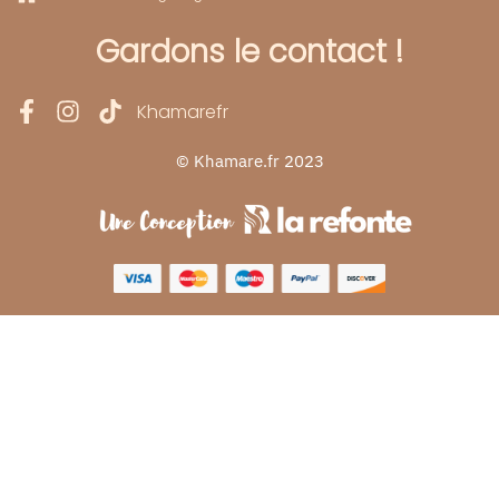
Gardons le contact !
Khamarefr
© Khamare.fr 2023