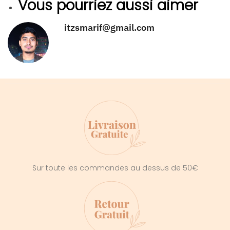
Vous pourriez aussi aimer
itzsmarif@gmail.com
Sur toute les commandes au dessus de 50€