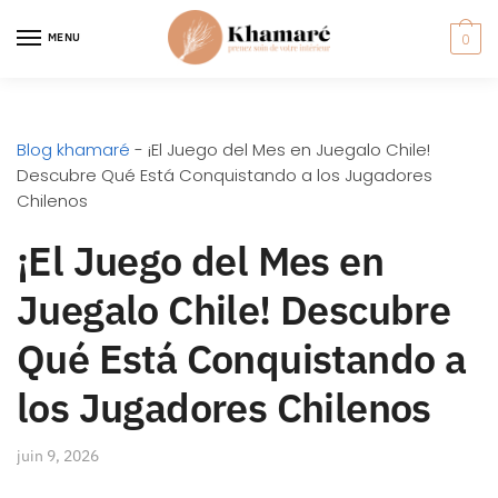
MENU
0
Blog khamaré
-
¡El Juego del Mes en Juegalo Chile!
Descubre Qué Está Conquistando a los Jugadores
Chilenos
¡El Juego del Mes en
Juegalo Chile! Descubre
Qué Está Conquistando a
los Jugadores Chilenos
juin 9, 2026