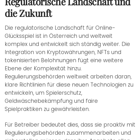
Regulatorische Landschaft und
die Zukunft
Die regulatorische Landschaft für Online-
Glücksspiel ist in Österreich und weltweit
komplex und entwickelt sich ständig weiter. Die
Integration von Kryptowährungen, NFTs und
tokenisierten Belohnungen fügt eine weitere
Ebene der Komplexität hinzu.
Regulierungsbehörden weltweit arbeiten daran,
klare Richtlinien für diese neuen Technologien zu
entwickeln, um Spielerschutz,
Geldwäschebekämpfung und faire
Spielpraktiken zu gewährleisten.
Für Betreiber bedeutet dies, dass sie proaktiv mit
Regulierungsbehörden zusammenarbeiten und