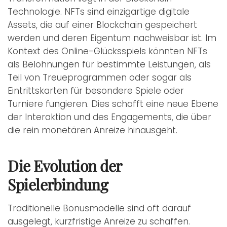
Technologie. NFTs sind einzigartige digitale
Assets, die auf einer Blockchain gespeichert
werden und deren Eigentum nachweisbar ist. Im
Kontext des Online-Glücksspiels könnten NFTs
als Belohnungen für bestimmte Leistungen, als
Teil von Treueprogrammen oder sogar als
Eintrittskarten für besondere Spiele oder
Turniere fungieren. Dies schafft eine neue Ebene
der Interaktion und des Engagements, die über
die rein monetären Anreize hinausgeht.
Die Evolution der
Spielerbindung
Traditionelle Bonusmodelle sind oft darauf
ausgelegt, kurzfristige Anreize zu schaffen.