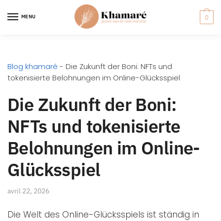
MENU
0
Blog khamaré
-
Die Zukunft der Boni: NFTs und
tokenisierte Belohnungen im Online-Glücksspiel
Die Zukunft der Boni:
NFTs und tokenisierte
Belohnungen im Online-
Glücksspiel
avril 22, 2026
Die Welt des Online-Glücksspiels ist ständig in