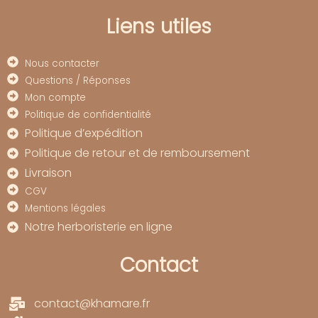
Liens utiles
Nous contacter
Questions / Réponses
Mon compte
Politique de confidentialité
Politique d’expédition
Politique de retour et de remboursement
Livraison
CGV
Mentions légales
Notre herboristerie en ligne
Contact
contact@khamare.fr