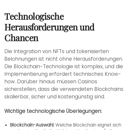
Technologische
Herausforderungen und
Chancen
Die Integration von NFTs und tokenisierten
Belohnungen ist nicht ohne Herausforderungen.
Die Blockchain-Technologie ist komplex, und die
Implementierung erfordert technisches Know-
how. Darüber hinaus müssen Casinos
sicherstellen, dass die verwendeten Blockchains
skalierbar, sicher und kostengünstig sind.
Wichtige technologische Überlegungen:
Blockchain-Auswahl:
Welche Blockchain eignet sich