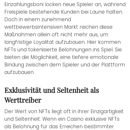
Einzahlungsboni locken neue Spieler an, während
Freispiele bestehende Kunden bei Laune halten.
Doch in einem zunehmend
wettbewerbsintensiven Markt reichen diese
Maßnahmen allein oft nicht mehr aus, um
langfristige Loyalität aufzubauen. Hier kommen
NFTs und tokenisierte Belohnungen ins Spiel. Sie
bieten die Möglichkeit, eine tiefere emotionale
Bindung zwischen dem Spieler und der Plattform
aufzubauen.
Exklusivität und Seltenheit als
Werttreiber
Der Wert von NFTs liegt oft in ihrer Einzigartigkeit
und Seltenheit. Wenn ein Casino exklusive NFTs
als Belohnung für das Erreichen bestimmter