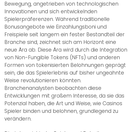
Bewegung, angetrieben von technologischen
Innovationen und sich entwickelnden
Spielerpräferenzen. Während traditionelle
Bonusangebote wie Einzahlungsboni und
Freispiele seit langem ein fester Bestandteil der
Branche sind, zeichnet sich am Horizont eine
neue Ära ab. Diese Ära wird durch die Integration
von Non-Fungible Tokens (NFTs) und anderen
Formen von tokenisierten Belohnungen geprägt
sein, die das Spielerlebnis auf bisher ungeahnte
Weise revolutionieren könnten.
Branchenanalysten beobachten diese
Entwicklungen mit großem Interesse, da sie das
Potenzial haben, die Art und Weise, wie Casinos
Spieler binden und belohnen, grundlegend zu
verändern.