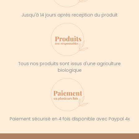
Jusqu'à 14 jours après reception du produit
Tous nos produits sont issus d'une agriculture
biologique
Paiement sécurisé en 4 fois disponible avec Paypal 4x