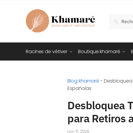
Recherch
Racines de vétiver
Boutique khamaré
Blog khamaré
-
Desbloquea T
Españolas
Desbloquea Tu
para Retiros 
juin 9, 2026