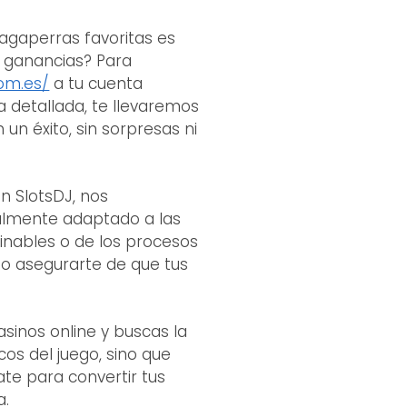
agaperras favoritas es
s ganancias? Para
com.es/
a tu cuenta
a detallada, te llevaremos
un éxito, sin sorpresas ni
n SlotsDJ, nos
ialmente adaptado a las
minables o de los procesos
mo asegurarte de que tus
sinos online y buscas la
os del juego, sino que
ate para convertir tus
a.