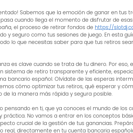
entado! Sabemos que la emoción de ganar en tus tr
 pasa cuando llega el momento de disfrutar de esa
paña, el proceso de retirar fondos de
https://slotdj.
ido y seguro como tus sesiones de juego. En esta guí
odo lo que necesitas saber para que tus retiros sean 
za es clave cuando se trata de tu dinero. Por eso, e
n sistema de retiro transparente y eficiente, espec
ema bancario español. Olvídate de las esperas inter
aremos cómo optimizar tus retiros, qué esperar y có
llo de la manera más rápida y segura posible.
do pensando en ti, que ya conoces el mundo de los ca
 práctica. No vamos a entrar en los conceptos básic
ecto crucial de la gestión de tus ganancias. Prepár
nero real, directamente en tu cuenta bancaria español