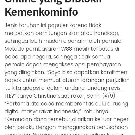
Kemenkominfo
Jenis taruhan ini populer karena tidak
melibatkan perhitungan skor atau handicap,
sehingga lebih mudah dipahami oleh pemula.
Metode pembayaran W88 masih terbatas di
beberapa negara, sehingga tidak semua
pemain dapat mengakses opsi pembayaran
yang diinginkan. “Saya bisa dapatkan komitmen
bapak untuk memuat aturan larangan perjudian
itu kita adopsi di dalam undang-undang revisi
ITE?” tanya Christina saat raker, Senin (4/9).
“Pertama kita coba memberantas dulu di ruang
digital masyarakat Indonesia,” imbuhnya.
“Kemudian dana tersebut dilarikan ke luar negeri
oleh pelaku dengan menggunakan perusahaan