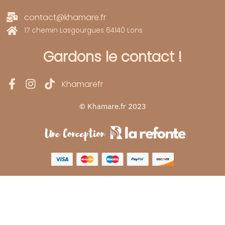
contact@khamare.fr
17 chemin Lasgourgues 64140 Lons
Gardons le contact !
Khamarefr
© Khamare.fr 2023