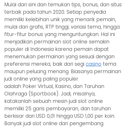
Mulai dari sini dan temukan tips, bonus, dan situs
terbaik pada tahun 2020. Setiap penyedia
memiliki kelebihan unik yang menarik pemain,
mulai dari grafis, RTP tinggi, variasi tema, hingga
fitur-fitur bonus yang menguntungkan. Hal ini
menjadikan permainan slot online semakin
populer di Indonesia karena pemain dapat
menemukan permainan yang sesuai dengan
preferensi mereka, baik dari segi
casino
tema
maupun peluang menang. Biasanya permainan
judi online yang paling populer
adalah Poker Virtual, Kasino, dan Taruhan
Olahraga (Sportbook). Jadi, misalnya,
katakanlah sebuah mesin judi slot online
memiliki 25 garis pembayaran, dan taruhan
berkisar dari USD 0,01 hingga USD 1,00 per koin.
Banyak judi slot online dari pengembang