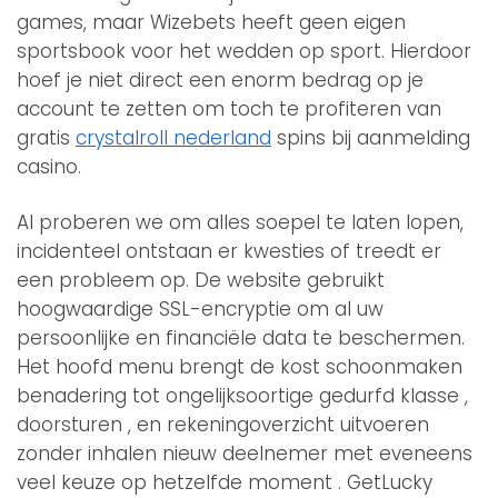
games, maar Wizebets heeft geen eigen
sportsbook voor het wedden op sport. Hierdoor
hoef je niet direct een enorm bedrag op je
account te zetten om toch te profiteren van
gratis
crystalroll nederland
spins bij aanmelding
casino.
Al proberen we om alles soepel te laten lopen,
incidenteel ontstaan er kwesties of treedt er
een probleem op. De website gebruikt
hoogwaardige SSL-encryptie om al uw
persoonlijke en financiële data te beschermen.
Het hoofd menu brengt de kost schoonmaken
benadering tot ongelijksoortige gedurfd klasse ,
doorsturen , en rekeningoverzicht uitvoeren
zonder inhalen nieuw deelnemer met eveneens
veel keuze op hetzelfde moment . GetLucky