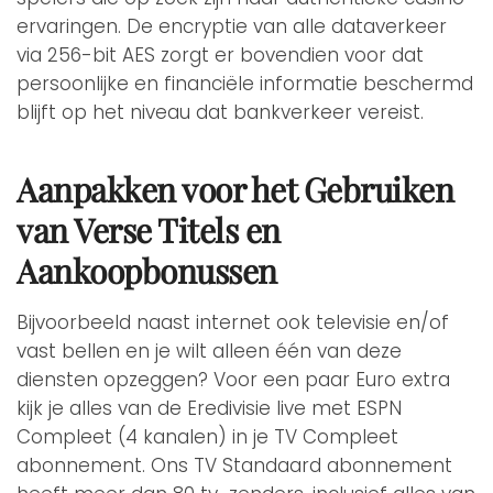
ervaringen. De encryptie van alle dataverkeer
via 256-bit AES zorgt er bovendien voor dat
persoonlijke en financiële informatie beschermd
blijft op het niveau dat bankverkeer vereist.
Aanpakken voor het Gebruiken
van Verse Titels en
Aankoopbonussen
Bijvoorbeeld naast internet ook televisie en/of
vast bellen en je wilt alleen één van deze
diensten opzeggen? Voor een paar Euro extra
kijk je alles van de Eredivisie live met ESPN
Compleet (4 kanalen) in je TV Compleet
abonnement. Ons TV Standaard abonnement