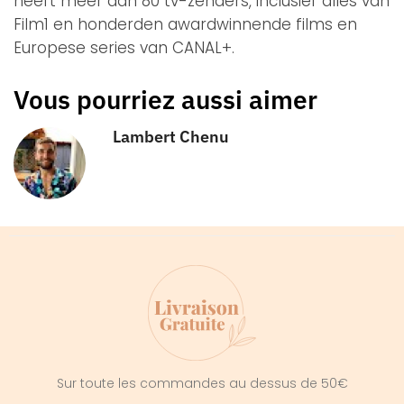
heeft meer dan 80 tv-zenders, inclusief alles van
Film1 en honderden awardwinnende films en
Europese series van CANAL+.
Vous pourriez aussi aimer
Lambert Chenu
Sur toute les commandes au dessus de 50€