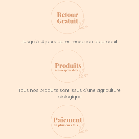
Jusqu'à 14 jours après reception du produit
Tous nos produits sont issus d'une agriculture
biologique