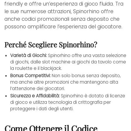
friendly e offre un’esperienza di gioco fluida. Tra
le sue numerose attrazioni, Spinorhino offre
anche codici promozionali senza deposito che
possono amplificare l’esperienza del giocatore.
Perché Scegliere Spinorhino?
Varietà di Giochi:
Spinorhino offre una vasta selezione
di giochi, dalle slot machine ai giochi da tavolo come
la roulette e il blackjack.
Bonus Competitivi:
Non solo bonus senza deposito,
ma anche altre promozioni che mantengono alta
l’attenzione dei giocatori.
Sicurezza e Affidabilità:
Spinorhino è dotato di licenze
di gioco e utilizza tecnologia di crittografia per
proteggere i dati degli utenti.
Come Ottenere il Codice