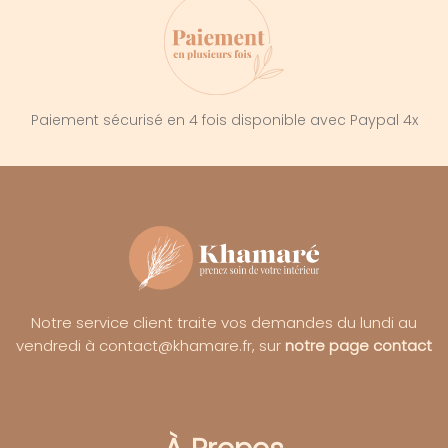
Paiement sécurisé en 4 fois disponible avec Paypal 4x
Notre service client traite vos demandes du lundi au
vendredi à contact@khamare.fr, sur
notre page contact