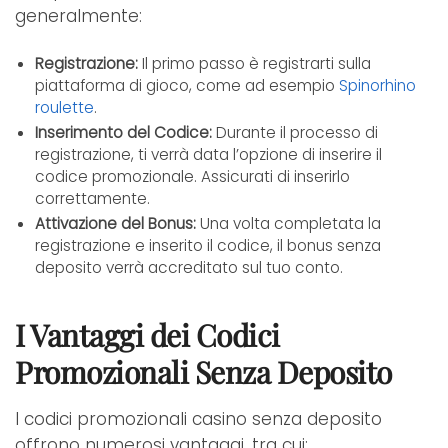
generalmente:
Registrazione:
Il primo passo è registrarti sulla
piattaforma di gioco, come ad esempio
Spinorhino
roulette
.
Inserimento del Codice:
Durante il processo di
registrazione, ti verrà data l’opzione di inserire il
codice promozionale. Assicurati di inserirlo
correttamente.
Attivazione del Bonus:
Una volta completata la
registrazione e inserito il codice, il bonus senza
deposito verrà accreditato sul tuo conto.
I Vantaggi dei Codici
Promozionali Senza Deposito
I codici promozionali casino senza deposito
offrono numerosi vantaggi, tra cui: