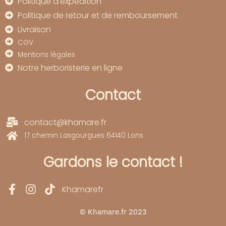
Politique d’expédition
Politique de retour et de remboursement
Livraison
CGV
Mentions légales
Notre herboristerie en ligne
Contact
contact@khamare.fr
17 chemin Lasgourgues 64140 Lons
Gardons le contact !
Khamarefr
© Khamare.fr 2023