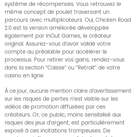
système de récompenses. Vous retrouvez le
même concept de poulet traversant un
parcours avec multiplicateurs. Oui, Chicken Road
2.0 est la version améliorée développée
également par InOut Games, le créateur
original. Assurez-vous d’avoir validé votre
compte au préalable pour accélérer le
processus. Pour retirer vos gains, rendez-vous
dans la section “Caisse” ou “Retrait” de votre
casino en ligne.
À ce jour, aucune mention claire d’avertissement
sur les risques de pertes n’est visible sur les
vidéos de promotion diffusées par ces
créateurs. Or, ce public, moins sensibilisé aux
risques des jeux d’argent, est particulièrement
exposé à ces incitations trompeuses. De