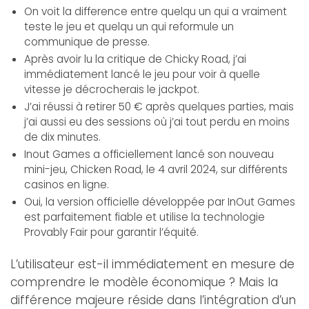
On voit la difference entre quelqu un qui a vraiment
teste le jeu et quelqu un qui reformule un
communique de presse.
Après avoir lu la critique de Chicky Road, j’ai
immédiatement lancé le jeu pour voir à quelle
vitesse je décrocherais le jackpot.
J’ai réussi à retirer 50 € après quelques parties, mais
j’ai aussi eu des sessions où j’ai tout perdu en moins
de dix minutes.
Inout Games a officiellement lancé son nouveau
mini-jeu, Chicken Road, le 4 avril 2024, sur différents
casinos en ligne.
Oui, la version officielle développée par InOut Games
est parfaitement fiable et utilise la technologie
Provably Fair pour garantir l’équité.
L’utilisateur est-il immédiatement en mesure de
comprendre le modèle économique ? Mais la
différence majeure réside dans l’intégration d’un