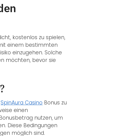
aden
cht, kostenlos zu spielen,
e mit einem bestimmten
isiko einzugehen. Solche
ren möchten, bevor sie
?
n
SpinAura Casino
Bonus zu
weise einen
en Bonusbetrag nutzen, um
en. Diese Bedingungen
gen möglich sind.