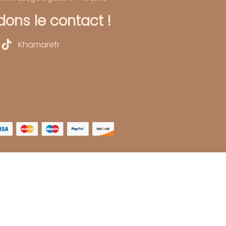
ons le contact !
Khamarefr