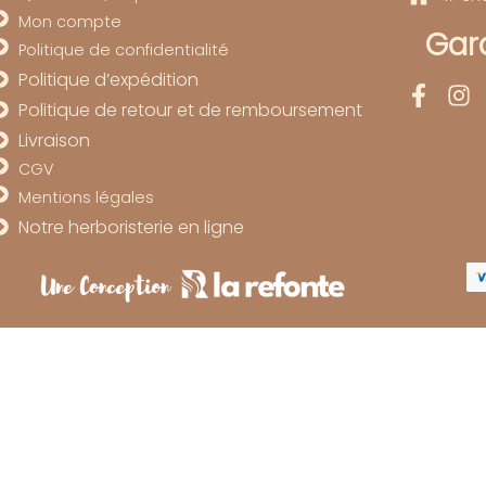
Mon compte
Gard
Politique de confidentialité
Politique d’expédition
Politique de retour et de remboursement
Livraison
CGV
Mentions légales
Notre herboristerie en ligne