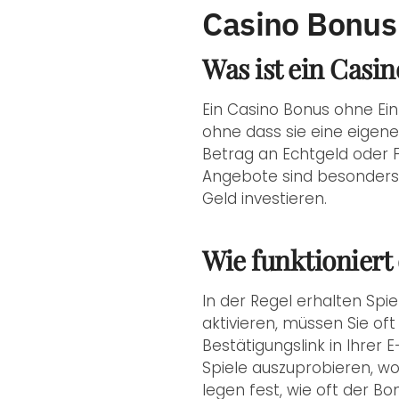
Casino Bonus 
Was ist ein Casi
Ein Casino Bonus ohne Ein
ohne dass sie eine eigen
Betrag an Echtgeld oder F
Angebote sind besonders a
Geld investieren.
Wie funktioniert
In der Regel erhalten Spi
aktivieren, müssen Sie of
Bestätigungslink in Ihrer
Spiele auszuprobieren, w
legen fest, wie oft der 