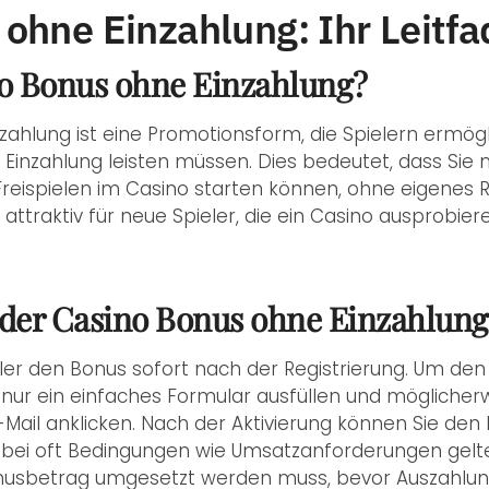
ohne Einzahlung: Ihr Leitf
no Bonus ohne Einzahlung?
zahlung ist eine Promotionsform, die Spielern ermögli
e Einzahlung leisten müssen. Dies bedeutet, dass Si
reispielen im Casino starten können, ohne eigenes R
ttraktiv für neue Spieler, die ein Casino ausprobie
 der Casino Bonus ohne Einzahlung
eler den Bonus sofort nach der Registrierung. Um de
t nur ein einfaches Formular ausfüllen und möglicher
 E-Mail anklicken. Nach der Aktivierung können Sie d
obei oft Bedingungen wie Umsatzanforderungen gelt
Bonusbetrag umgesetzt werden muss, bevor Auszahlun