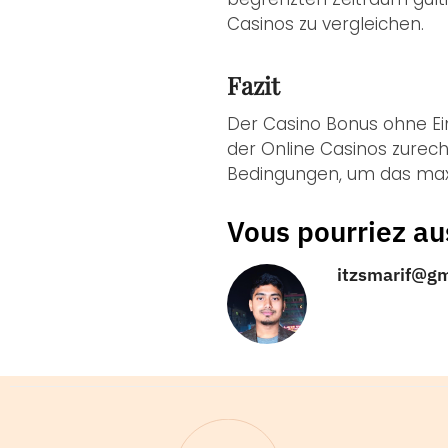
Casinos zu vergleichen.
Fazit
Der Casino Bonus ohne Einz
der Online Casinos zurech
Bedingungen, um das maxi
Vous pourriez au
itzsmarif@g