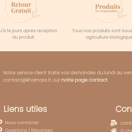
'à 14 jours après reception
Tous nos produits sont issu
du produit
agriculture biologiqu
Notre service client traite vos demandes du lundi au ve
contact@khamare.fr, sur
notre page contact
Liens utiles
Con
Nous contacter
cont
Questions / Réponses
17 c