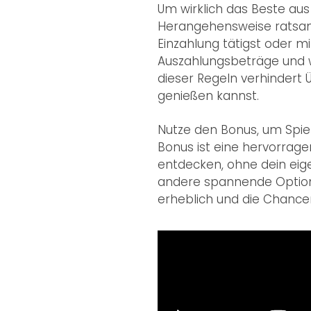
Um wirklich das Beste au
Herangehensweise ratsam.
Einzahlung tätigst oder 
Auszahlungsbeträge und we
dieser Regeln verhindert 
genießen kannst.
Nutze den Bonus, um Spiel
Bonus ist eine hervorrag
entdecken, ohne dein eige
andere spannende Optione
erheblich und die Chance