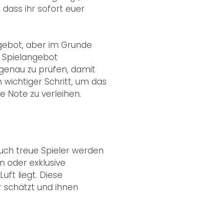
dass ihr sofort euer
ngebot, aber im Grunde
s Spielangebot
genau zu prüfen, damit
n wichtiger Schritt, um das
e Note zu verleihen.
uch treue Spieler werden
 oder exklusive
ft liegt. Diese
r schätzt und ihnen