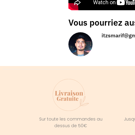
Vous pourriez au
itzsmarif@g
Sur toute les commandes au
Jusqu
dessus de 50€