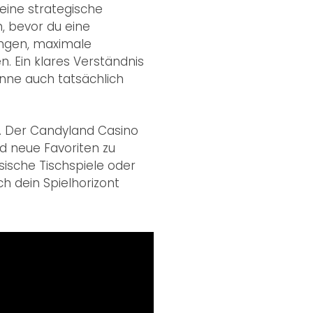
eine strategische
, bevor du eine
ungen, maximale
. Ein klares Verständnis
inne auch tatsächlich
t. Der Candyland Casino
d neue Favoriten zu
sische Tischspiele oder
h dein Spielhorizont