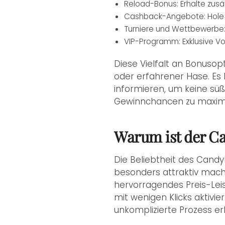
Reload-Bonus: Erhalte zusä
Cashback-Angebote: Hole di
Turniere und Wettbewerbe: 
VIP-Programm: Exklusive Vort
Diese Vielfalt an Bonusopt
oder erfahrener Hase. Es l
informieren, um keine sü
Gewinnchancen zu maxim
Warum ist der Ca
Die Beliebtheit des Candy
besonders attraktiv mache
hervorragendes Preis-Leist
mit wenigen Klicks aktivi
unkomplizierte Prozess erl