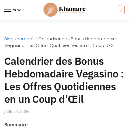
MENU
0
Blog khamaré
-
Calendrier des Bonus Hebdomadaire
Vegasino : Les Offres Quotidiennes en un Coup d’Œil
Calendrier des Bonus
Hebdomadaire Vegasino :
Les Offres Quotidiennes
en un Coup d’Œil
juillet 7, 2026
Sommaire