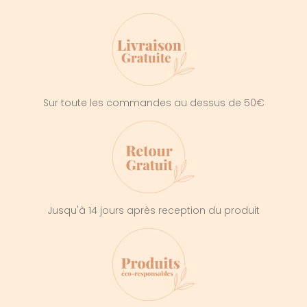
Sur toute les commandes au dessus de 50€
Jusqu'à 14 jours après reception du produit