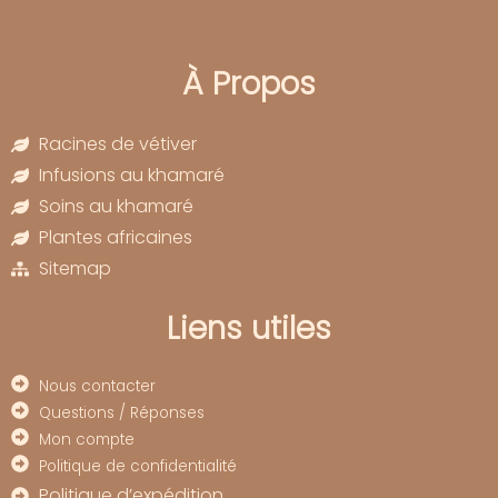
À Propos
Racines de vétiver
Infusions au khamaré
Soins au khamaré
Plantes africaines
Sitemap
Liens utiles
Nous contacter
Questions / Réponses
Mon compte
Politique de confidentialité
Politique d’expédition