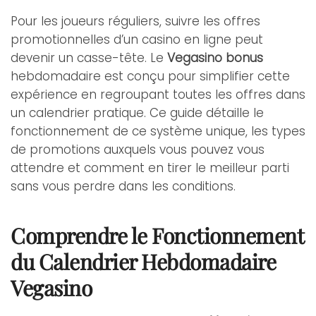
Pour les joueurs réguliers, suivre les offres
promotionnelles d’un casino en ligne peut
devenir un casse-tête. Le
Vegasino bonus
hebdomadaire est conçu pour simplifier cette
expérience en regroupant toutes les offres dans
un calendrier pratique. Ce guide détaille le
fonctionnement de ce système unique, les types
de promotions auxquels vous pouvez vous
attendre et comment en tirer le meilleur parti
sans vous perdre dans les conditions.
Comprendre le Fonctionnement
du Calendrier Hebdomadaire
Vegasino