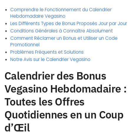
Comprendre le Fonctionnement du Calendrier
Hebdomadaire Vegasino
Les Différents Types de Bonus Proposés Jour par Jour
Conditions Générales à Connaître Absolument
Comment Réclamer un Bonus et Utiliser un Code
Promotionnel
Problèmes Fréquents et Solutions
Notre Avis sur le Calendrier Vegasino
Calendrier des Bonus
Vegasino Hebdomadaire :
Toutes les Offres
Quotidiennes en un Coup
d’Œil