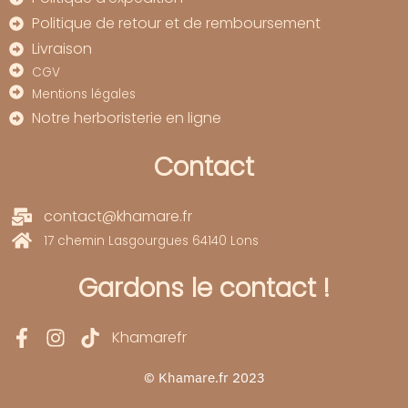
Politique de retour et de remboursement
Livraison
CGV
Mentions légales
Notre herboristerie en ligne
Contact
contact@khamare.fr
17 chemin Lasgourgues 64140 Lons
Gardons le contact !
Khamarefr
© Khamare.fr 2023