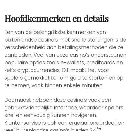
Hoofdkenmerken en details
Een van de belangrijkste kenmerken van
buitenlandse casino’s met snelle stortingen is de
verscheidenheid aan betalingsmethoden die ze
aanbieden. Veel van deze casino’s ondersteunen
populaire opties zoals e-wallets, creditcards en
zelfs cryptocurrencies. Dit maakt het voor
spelers gemakkelijker om geld te storten en op
te nemen, vaak binnen enkele minuten.
Daarnaast hebben deze casino’s vaak een
gebruiksvriendelijke interface, waardoor spelers
snel en eenvoudig kunnen navigeren.
Klantenservice is ook een cruciaal onderdeel, en
veel buitenlandse casino’s bieden 24/7