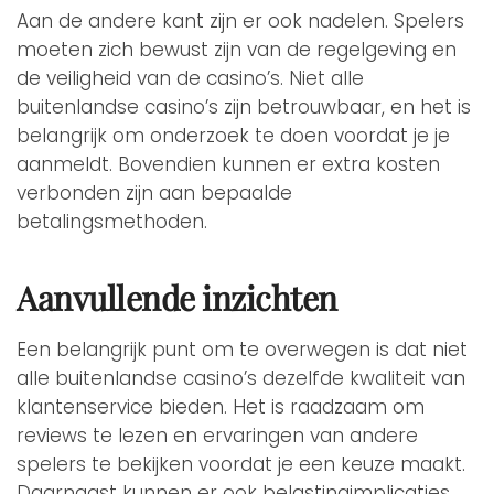
Aan de andere kant zijn er ook nadelen. Spelers
moeten zich bewust zijn van de regelgeving en
de veiligheid van de casino’s. Niet alle
buitenlandse casino’s zijn betrouwbaar, en het is
belangrijk om onderzoek te doen voordat je je
aanmeldt. Bovendien kunnen er extra kosten
verbonden zijn aan bepaalde
betalingsmethoden.
Aanvullende inzichten
Een belangrijk punt om te overwegen is dat niet
alle buitenlandse casino’s dezelfde kwaliteit van
klantenservice bieden. Het is raadzaam om
reviews te lezen en ervaringen van andere
spelers te bekijken voordat je een keuze maakt.
Daarnaast kunnen er ook belastingimplicaties