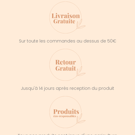
Sur toute les commandes au dessus de 50€
Jusqu'à 14 jours après reception du produit