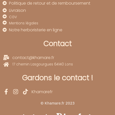
Politique de retour et de remboursement
Livraison
CGV
Mentions légales
Notre herboristerie en ligne
Contact
contact@khamare.fr
17 chemin Lasgourgues 64140 Lons
Gardons le contact !
Khamarefr
© Khamare.fr 2023