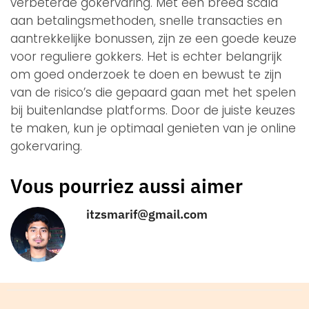
verbeterde gokervaring. Met een breed scala
aan betalingsmethoden, snelle transacties en
aantrekkelijke bonussen, zijn ze een goede keuze
voor reguliere gokkers. Het is echter belangrijk
om goed onderzoek te doen en bewust te zijn
van de risico’s die gepaard gaan met het spelen
bij buitenlandse platforms. Door de juiste keuzes
te maken, kun je optimaal genieten van je online
gokervaring.
Vous pourriez aussi aimer
itzsmarif@gmail.com