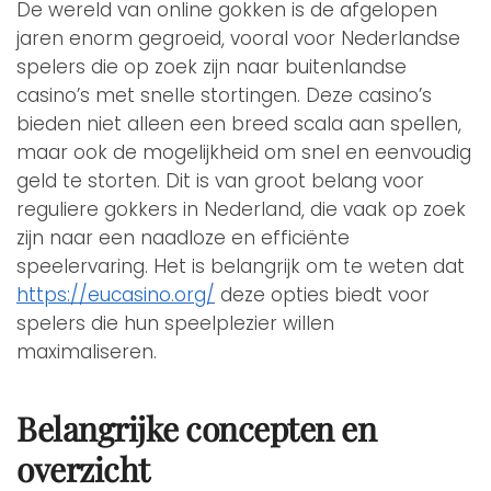
De wereld van online gokken is de afgelopen
jaren enorm gegroeid, vooral voor Nederlandse
spelers die op zoek zijn naar buitenlandse
casino’s met snelle stortingen. Deze casino’s
bieden niet alleen een breed scala aan spellen,
maar ook de mogelijkheid om snel en eenvoudig
geld te storten. Dit is van groot belang voor
reguliere gokkers in Nederland, die vaak op zoek
zijn naar een naadloze en efficiënte
speelervaring. Het is belangrijk om te weten dat
https://eucasino.org/
deze opties biedt voor
spelers die hun speelplezier willen
maximaliseren.
Belangrijke concepten en
overzicht