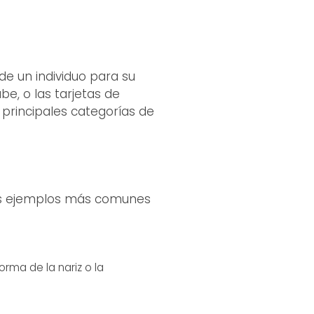
 de un individuo para su
be, o las tarjetas de
 principales categorías de
Los ejemplos más comunes
orma de la nariz o la