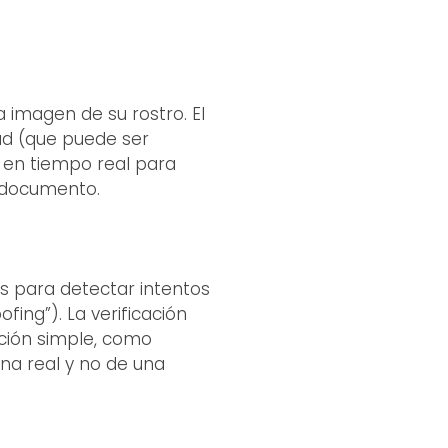
 imagen de su rostro. El
ad (que puede ser
 en tiempo real para
l documento.
s para detectar intentos
ing”). La verificación
acción simple, como
ona real y no de una