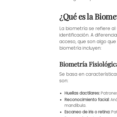
¿Qué es la Biome
La biometría se refiere al
identificación. A diferenc
acceso, que son algo que 
biometría incluyen:
Biometría Fisiológic
Se basa en característic
son:
Huellas dactilares:
Patrones
Reconocimiento facial:
Anál
mandíbula.
Escaneo de iris o retina:
Pat