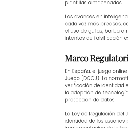
plantillas almacenadas.
Los avances en inteligenc
cada vez más precisos, c
el uso de gafas, barba o m
intentos de falsificación 
Marco Regulator
En España, el juego onlin
Juego (DGOJ). La normativ
verificación de identidad 
la adopción de tecnologí
protección de datos.
La Ley de Regulación del J
identidad de los usuarios
implementación de la bio