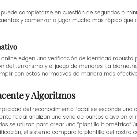
a puede completarse en cuestión de segundos o minu
 cuentas y comenzar a jugar mucho más rápido que 
ativo
 online exigen una verificación de identidad robusta
ión del terrorismo y el juego de menores. La biometrí
mplir con estas normativas de manera más efectiva
cente y Algoritmos
plicidad del reconocimiento facial se esconde una 
nto facial analizan una serie de puntos clave en el
dos se utilizan para crear una “plantilla biométrica” ú
ficación, el sistema compara la plantilla del rostro 