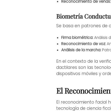
Reconocimiento de venas:
Biometría Conductu
Se basa en patrones de c
Firma biométrica:
Análisis 
Reconocimiento de voz:
An
Análisis de la marcha:
Patr
En el contexto de la verif
dactilares son las tecno
dispositivos móviles y or
El Reconocimiento
El reconocimiento facial
tecnología de ciencia ficc