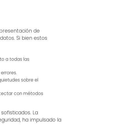
a presentación de
atos. Si bien estos
to a todas las
errores.
quietudes sobre el
detectar con métodos
sofisticados. La
eguridad, ha impulsado la