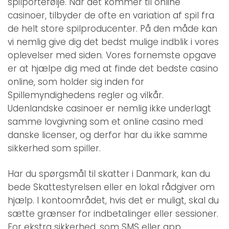
spilportefølje. Når det kommer til online
casinoer, tilbyder de ofte en variation af spil fra
de helt store spilproducenter. På den måde kan
vi nemlig give dig det bedst mulige indblik i vores
oplevelser med siden. Vores fornemste opgave
er at hjælpe dig med at finde det bedste casino
online, som holder sig inden for
Spillemyndighedens regler og vilkår.
Udenlandske casinoer er nemlig ikke underlagt
samme lovgivning som et online casino med
danske licenser, og derfor har du ikke samme
sikkerhed som spiller.
Har du spørgsmål til skatter i Danmark, kan du
bede Skattestyrelsen eller en lokal rådgiver om
hjælp. I kontoområdet, hvis det er muligt, skal du
sætte grænser for indbetalinger eller sessioner.
For ekstra sikkerhed, som SMS eller app