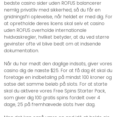
bedste casino sider uden ROFUS balancerer
nemlig privatliv med sikkerhed, så du får en
gnidningsfri oplevelse, når heldet er med dig. For
at opretholde deres licens skal selv et casino
uden ROFUS overholde internationale
hvidvaskregler, hvilket betyder, at du ved større
gevinster ofte vil blive bedt om at indsende
dokumentation.
Når du har mødt den daglige indsats, giver vores
casino dig de næste $25. For at få dag ét skal du
foretage en indbetaling på mindst 100 kroner og
satse det samme beløb på slots. For at starte
skal du aktivere vores Free Spins Starter Pack,
som giver dig 100 gratis spins fordelt over 4
dage, 25 på fremhævede slots hver dag.