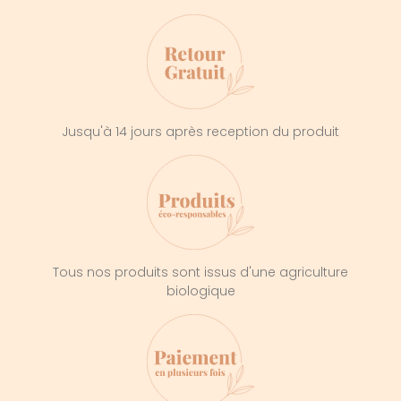
Jusqu'à 14 jours après reception du produit
Tous nos produits sont issus d'une agriculture
biologique