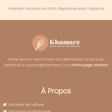
Paiement sécurisé en 4 fois disponible avec Paypal 4x
Notre service client traite vos demandes du lundi au
vendredi à contact@khamare.fr, sur
notre page contact
À Propos
Racines de vétiver
Infusions au khamaré