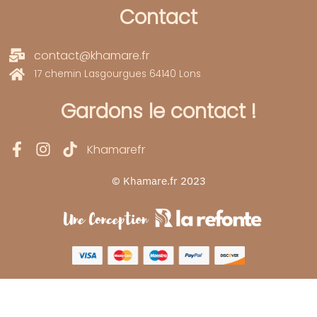
Contact
contact@khamare.fr
17 chemin Lasgourgues 64140 Lons
Gardons le contact !
Khamarefr
© Khamare.fr 2023