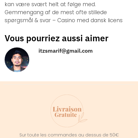
kan være svært helt at følge med.
Gemmengang af de mest ofte stillede
spørgsmål & svar – Casino med dansk licens
Vous pourriez aussi aimer
itzsmarif@gmail.com
Sur toute les commandes au dessus de 50€