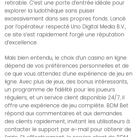
retirable. C’est une porte d’entrée idéale pour
explorer la ludothèque sans puiser
excessivement dans ses propres fonds. Lancé
par l’opérateur respecté Uno Digital Media B.V.,
ce site s’est rapidement forgé une réputation
d’excellence.
Mais bien entendu, le choix d’un casino en ligne
dépend de vos préférences personnelles et de
ce que vous attendez d’une expérience de jeu en
ligne. Avec plus de jeux, des bonus intéressants,
un programme de fidélité pour les joueurs
réguliers, et un service client disponible 24/7, il
offre une expérience de jeu complète. BDM Bet
répond aux commentaires et aux demandes
des clients rapidement, invitant les utilisateurs à
contacter le support par e-mail pour obtenir de