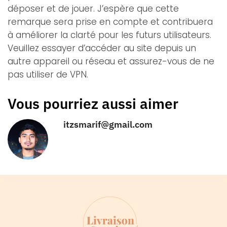
déposer et de jouer. J’espère que cette
remarque sera prise en compte et contribuera
à améliorer la clarté pour les futurs utilisateurs.
Veuillez essayer d’accéder au site depuis un
autre appareil ou réseau et assurez-vous de ne
pas utiliser de VPN.
Vous pourriez aussi aimer
itzsmarif@gmail.com