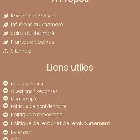
Racines de vétiver
Infusions au khamaré
Soins au khamaré
Plantes africaines
Sitemap
Liens utiles
Nous contacter
Questions / Réponses
Mon compte
Politique de confidentialité
Politique d’expédition
Politique de retour et de remboursement
Livraison