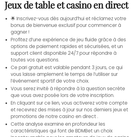
Jeux de table et casino en direct
🌟 Inscrivez-vous dès aujourd’hui et réclamez votre
bonus de bienvenue exclusif pour commencer à
gagner !
Profitez d’une expérience de jeu fluide grâce à des
options de paiement rapides et sécurisées, et un
support client disponible 24/7 pour répondre à
toutes vos questions.
Ce pari gratuit est valable pendant 3 jours, ce qui
vous laisse amplement le temps de l’utiliser sur
l’événement sportif de votre choix.
Vous serez invité à répondre à la question secrète
que vous avez posée lors de votre inscription.
En cliquant sur ce lien, vous activerez votre compte
et recevrez des mises à jour sur nos derniers jeux et
promotions de notre casino en direct .
Cette analyse examine en profondeur les
caractéristiques qui font de BDMBet un choix