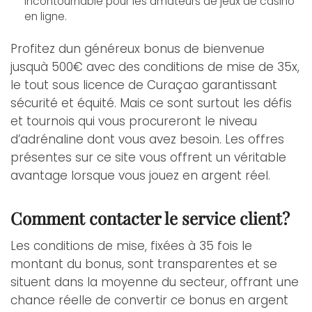
incontournable pour les amateurs de jeux de casino
en ligne.
Profitez dun généreux bonus de bienvenue
jusquà 500€ avec des conditions de mise de 35x,
le tout sous licence de Curaçao garantissant
sécurité et équité. Mais ce sont surtout les défis
et tournois qui vous procureront le niveau
d’adrénaline dont vous avez besoin. Les offres
présentes sur ce site vous offrent un véritable
avantage lorsque vous jouez en argent réel.
Comment contacter le service client?
Les conditions de mise, fixées à 35 fois le
montant du bonus, sont transparentes et se
situent dans la moyenne du secteur, offrant une
chance réelle de convertir ce bonus en argent