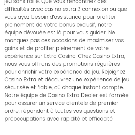
jeu sans faille. Que vous rencontriez des
difficultés avec casino extra 2 connexion ou que
vous ayez besoin d’assistance pour profiter
pleinement de votre bonus exclusif, notre
équipe dévouée est là pour vous guider. Ne
manquez pas ces occasions de maximiser vos
gains et de profiter pleinement de votre
expérience sur Extra Casino. Chez Casino Extra,
nous vous offrons des promotions régulières
pour enrichir votre expérience de jeu. Rejoignez
Casino Extra et découvrez une expérience de jeu
sécurisée et fiable, où chaque instant compte.
Notre équipe de Casino Extra Dealer est formée
pour assurer un service clientèle de premier
ordre, répondant à toutes vos questions et
préoccupations avec rapidité et efficacité.