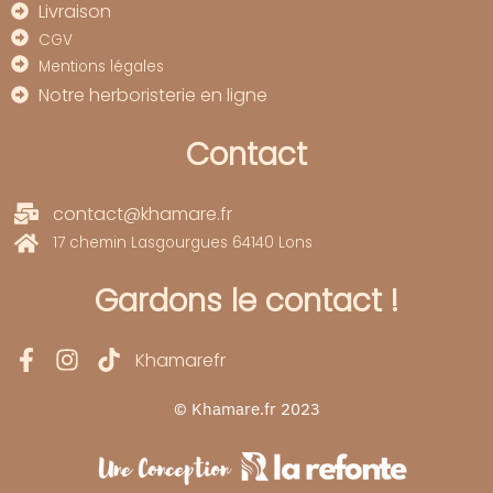
Livraison
CGV
Mentions légales
Notre herboristerie en ligne
Contact
contact@khamare.fr
17 chemin Lasgourgues 64140 Lons
Gardons le contact !
Khamarefr
© Khamare.fr 2023