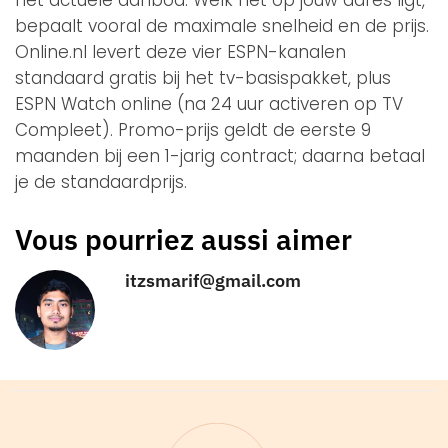
bepaalt vooral de maximale snelheid en de prijs.
Online.nl levert deze vier ESPN-kanalen
standaard gratis bij het tv-basispakket, plus
ESPN Watch online (na 24 uur activeren op TV
Compleet). Promo-prijs geldt de eerste 9
maanden bij een 1-jarig contract; daarna betaal
je de standaardprijs.
Vous pourriez aussi aimer
itzsmarif@gmail.com