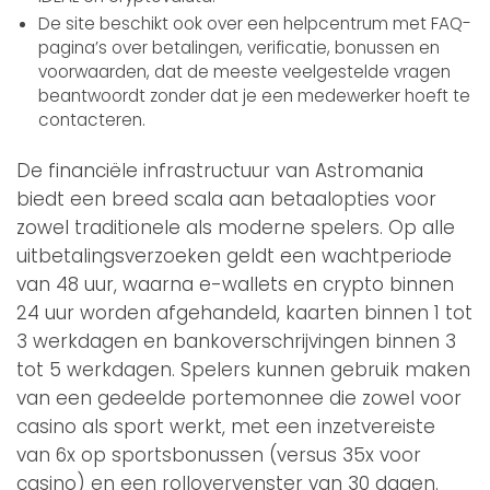
De site beschikt ook over een helpcentrum met FAQ-
pagina’s over betalingen, verificatie, bonussen en
voorwaarden, dat de meeste veelgestelde vragen
beantwoordt zonder dat je een medewerker hoeft te
contacteren.
De financiële infrastructuur van Astromania
biedt een breed scala aan betaalopties voor
zowel traditionele als moderne spelers. Op alle
uitbetalingsverzoeken geldt een wachtperiode
van 48 uur, waarna e-wallets en crypto binnen
24 uur worden afgehandeld, kaarten binnen 1 tot
3 werkdagen en bankoverschrijvingen binnen 3
tot 5 werkdagen. Spelers kunnen gebruik maken
van een gedeelde portemonnee die zowel voor
casino als sport werkt, met een inzetvereiste
van 6x op sportsbonussen (versus 35x voor
casino) en een rollovervenster van 30 dagen.