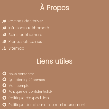
À Propos
Racines de vétiver
Infusions au khamaré
Soins au khamaré
Plantes africaines
Sitemap
Liens utiles
Nous contacter
Questions / Réponses
Mon compte
Politique de confidentialité
Politique d’expédition
Politique de retour et de remboursement