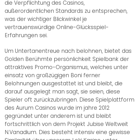
die Verpflichtung des Casinos,
außerordentlichen Standards zu entsprechen,
was der wichtiger Blickwinkel je
vertrauenswürdige Online-Glücksspiel-
Erfahrungen sei.
Um Untertanentreue nach belohnen, bietet das
Golden Berühmte persönlichkeit Spielbank der
attraktives Promo-Organismus, welches unter
einsatz von großzügigen Boni ferner
Belohnungen ausgestattet ist und bleibt, die
darauf ausgelegt man sagt, sie seien, diese
Spieler oft zurückzubringen. Diese Spielplattform
des Aurum Casinos wurde im jahre 2012
gegründet unter anderem ist und bleibt
fortschrittlich von dem Projekt Jubise Weltweit
N.Vanadium. Dies besteht intensiv eine gewisse