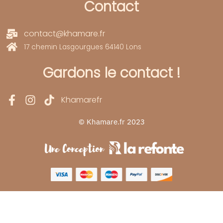
Contact
contact@khamare.fr
17 chemin Lasgourgues 64140 Lons
Gardons le contact !
Khamarefr
© Khamare.fr 2023