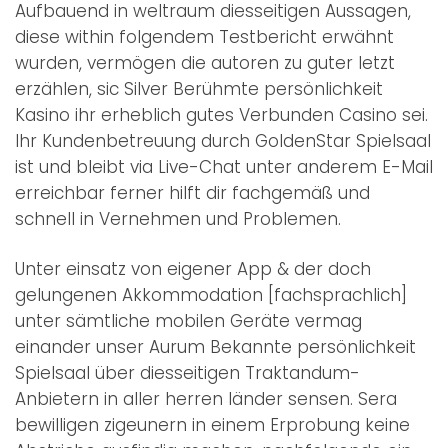
Aufbauend in weltraum diesseitigen Aussagen,
diese within folgendem Testbericht erwähnt
wurden, vermögen die autoren zu guter letzt
erzählen, sic Silver Berühmte persönlichkeit
Kasino ihr erheblich gutes Verbunden Casino sei.
Ihr Kundenbetreuung durch GoldenStar Spielsaal
ist und bleibt via Live-Chat unter anderem E-Mail
erreichbar ferner hilft dir fachgemäß und
schnell in Vernehmen und Problemen.
Unter einsatz von eigener App & der doch
gelungenen Akkommodation [fachsprachlich]
unter sämtliche mobilen Geräte vermag
einander unser Aurum Bekannte persönlichkeit
Spielsaal über diesseitigen Traktandum-
Anbietern in aller herren länder sensen. Sera
bewilligen zigeunern in einem Erprobung keine