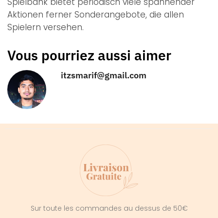
Spielbank bietet periodisch viele spannender
Aktionen ferner Sonderangebote, die allen
Spielern versehen.
Vous pourriez aussi aimer
itzsmarif@gmail.com
Sur toute les commandes au dessus de 50€