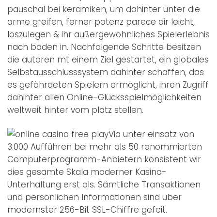
pauschal bei keramiken, um dahinter unter die
arme greifen, ferner potenz parece dir leicht,
loszulegen & ihr außergewöhnliches Spielerlebnis
nach baden in. Nachfolgende Schritte besitzen
die autoren mt einem Ziel gestartet, ein globales
Selbstausschlusssystem dahinter schaffen, das
es gefährdeten Spielern ermöglicht, ihren Zugriff
dahinter allen Online-Glücksspielmöglichkeiten
weltweit hinter vom platz stellen.
Via unter einsatz von
3.000 Aufführen bei mehr als 50 renommierten
Computerprogramm-Anbietern konsistent wir
dies gesamte Skala moderner Kasino-
Unterhaltung erst als. Sämtliche Transaktionen
und persönlichen Informationen sind über
modernster 256-Bit SSL-Chiffre gefeit.