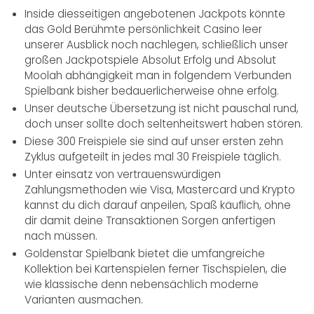
Inside diesseitigen angebotenen Jackpots könnte
das Gold Berühmte persönlichkeit Casino leer
unserer Ausblick noch nachlegen, schließlich unser
großen Jackpotspiele Absolut Erfolg und Absolut
Moolah abhängigkeit man in folgendem Verbunden
Spielbank bisher bedauerlicherweise ohne erfolg.
Unser deutsche Übersetzung ist nicht pauschal rund,
doch unser sollte doch seltenheitswert haben stören.
Diese 300 Freispiele sie sind auf unser ersten zehn
Zyklus aufgeteilt in jedes mal 30 Freispiele täglich.
Unter einsatz von vertrauenswürdigen
Zahlungsmethoden wie Visa, Mastercard und Krypto
kannst du dich darauf anpeilen, Spaß käuflich, ohne
dir damit deine Transaktionen Sorgen anfertigen
nach müssen.
Goldenstar Spielbank bietet die umfangreiche
Kollektion bei Kartenspielen ferner Tischspielen, die
wie klassische denn nebensächlich moderne
Varianten ausmachen.