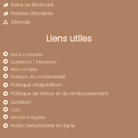
Soins au khamaré
Plantes africaines
Sitemap
Liens utiles
Nous contacter
Questions / Réponses
Mon compte
Politique de confidentialité
Politique d’expédition
Politique de retour et de remboursement
Livraison
CGV
Mentions légales
Notre herboristerie en ligne