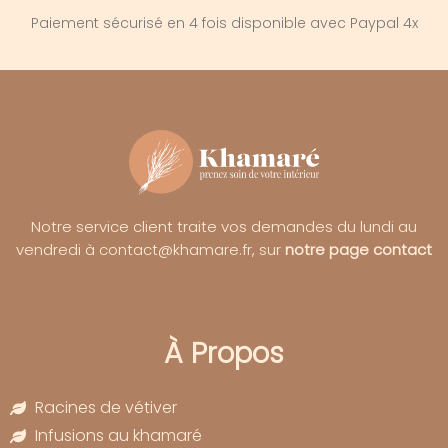
Paiement sécurisé en 4 fois disponible avec Paypal 4x
Notre service client traite vos demandes du lundi au
vendredi à contact@khamare.fr, sur
notre page contact
À Propos
Racines de vétiver
Infusions au khamaré