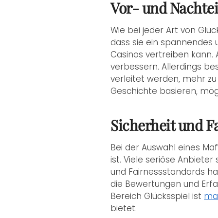
Vor- und Nachtei
Wie bei jeder Art von Glüc
dass sie ein spannendes 
Casinos vertreiben kann. 
verbessern. Allerdings be
verleitet werden, mehr zu
Geschichte basieren, mögl
Sicherheit und F
Bei der Auswahl eines Mafi
ist. Viele seriöse Anbieter
und Fairnessstandards hal
die Bewertungen und Erfa
Bereich Glücksspiel ist
maf
bietet.