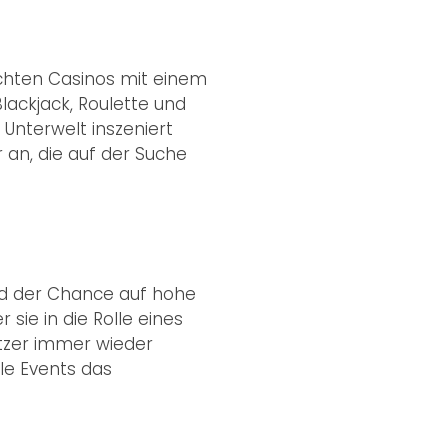
echten Casinos mit einem
Blackjack, Roulette und
Unterwelt inszeniert
 an, die auf der Suche
und der Chance auf hohe
sie in die Rolle eines
utzer immer wieder
le Events das