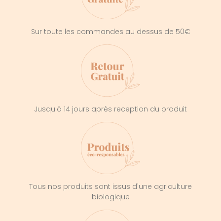
Sur toute les commandes au dessus de 50€
Jusqu'à 14 jours après reception du produit
Tous nos produits sont issus d'une agriculture
biologique