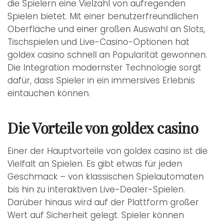
die Spielern eine Vielzahl von aufregenden
Spielen bietet. Mit einer benutzerfreundlichen
Oberfläche und einer großen Auswahl an Slots,
Tischspielen und Live-Casino-Optionen hat
goldex casino schnell an Popularität gewonnen.
Die Integration modernster Technologie sorgt
dafür, dass Spieler in ein immersives Erlebnis
eintauchen können.
Die Vorteile von goldex casino
Einer der Hauptvorteile von goldex casino ist die
Vielfalt an Spielen. Es gibt etwas für jeden
Geschmack – von klassischen Spielautomaten
bis hin zu interaktiven Live-Dealer-Spielen.
Darüber hinaus wird auf der Plattform großer
Wert auf Sicherheit gelegt. Spieler können