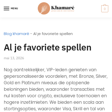
MENU
0
Blog khamaré
-
Al je favoriete spellen
Al je favoriete spellen
mai 13, 2026
Nog aantrekkelijker, VIP-leden genieten van
gepersonaliseerde voordelen, met Bronze, Silver,
Gold en Platinum niveaus die oplopende
beloningen bieden, waaronder transacties met
nul kosten voor crypto, exclusieve toernooien en
hogere inzetlimieten. We bieden een scala aan
stortingsopties, waaronder Visa, Skrill en tal van