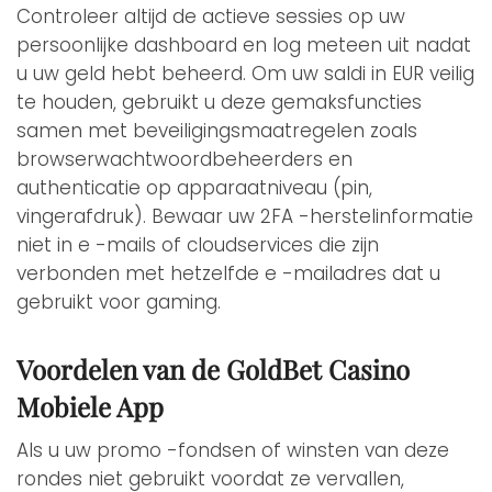
Controleer altijd de actieve sessies op uw
persoonlijke dashboard en log meteen uit nadat
u uw geld hebt beheerd. Om uw saldi in EUR veilig
te houden, gebruikt u deze gemaksfuncties
samen met beveiligingsmaatregelen zoals
browserwachtwoordbeheerders en
authenticatie op apparaatniveau (pin,
vingerafdruk). Bewaar uw 2FA -herstelinformatie
niet in e -mails of cloudservices die zijn
verbonden met hetzelfde e -mailadres dat u
gebruikt voor gaming.
Voordelen van de GoldBet Casino
Mobiele App
Als u uw promo -fondsen of winsten van deze
rondes niet gebruikt voordat ze vervallen,