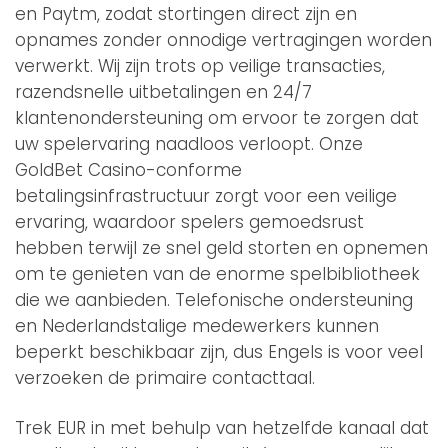
en Paytm, zodat stortingen direct zijn en
opnames zonder onnodige vertragingen worden
verwerkt. Wij zijn trots op veilige transacties,
razendsnelle uitbetalingen en 24/7
klantenondersteuning om ervoor te zorgen dat
uw spelervaring naadloos verloopt. Onze
GoldBet Casino-conforme
betalingsinfrastructuur zorgt voor een veilige
ervaring, waardoor spelers gemoedsrust
hebben terwijl ze snel geld storten en opnemen
om te genieten van de enorme spelbibliotheek
die we aanbieden. Telefonische ondersteuning
en Nederlandstalige medewerkers kunnen
beperkt beschikbaar zijn, dus Engels is voor veel
verzoeken de primaire contacttaal.
Trek EUR in met behulp van hetzelfde kanaal dat