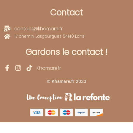
Contact
contact@khamare.fr
17 chemin Lasgourgues 64140 Lons
Gardons le contact !
Khamarefr
© Khamare.fr 2023