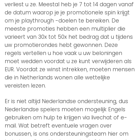
verliest u ze. Meestal heb je 7 tot 14 dagen vanaf
de datum waarop je je promotionele spin krijgt
om je playthrough -doelen te bereiken. De
meeste promoties hebben een multiplier die
varieert van 30x tot 50x het bedrag dat u tijdens
uw promotierondes hebt gewonnen. Deze
regels vertellen u hoe vaak u uw beloningen
moet wedden voordat u ze kunt verwijderen als
EUR. Voordat ze winst intrekken, moeten mensen
die in Netherlands wonen alle wettelijke
vereisten lezen.
Er is niet altijd Nederlandse ondersteuning, dus
Nederlandse spelers moeten mogelijk Engels
gebruiken om hulp te krijgen via livechat of e-
mail. Wat betreft eventuele vragen over
bonussen, is ons ondersteuningsteam hier om