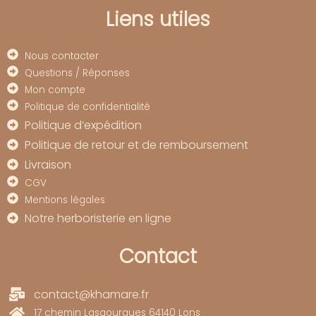
Liens utiles
Nous contacter
Questions / Réponses
Mon compte
Politique de confidentialité
Politique d’expédition
Politique de retour et de remboursement
Livraison
CGV
Mentions légales
Notre herboristerie en ligne
Contact
contact@khamare.fr
17 chemin Lasgourgues 64140 Lons