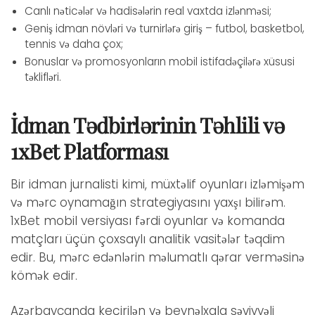
Canlı nəticələr və hadisələrin real vaxtda izlənməsi;
Geniş idman növləri və turnirlərə giriş – futbol, basketbol,
tennis və daha çox;
Bonuslar və promosyonların mobil istifadəçilərə xüsusi
təklifləri.
İdman Tədbirlərinin Təhlili və
1xBet Platforması
Bir idman jurnalisti kimi, müxtəlif oyunları izləmişəm
və mərc oynamağın strategiyasını yaxşı bilirəm.
1xBet mobil versiyası fərdi oyunlar və komanda
matçları üçün çoxsaylı analitik vasitələr təqdim
edir. Bu, mərc edənlərin məlumatlı qərar verməsinə
kömək edir.
Azərbaycanda keçirilən və beynəlxalq səviyyəli