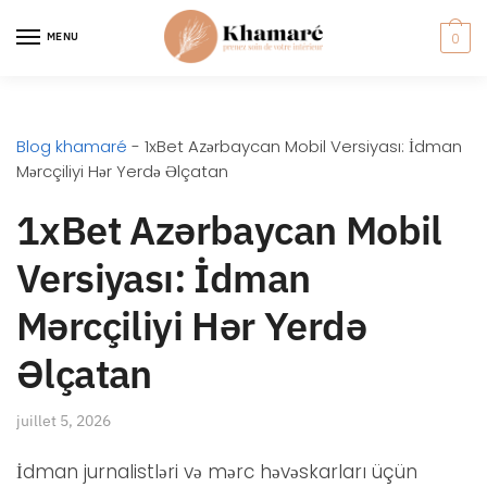
MENU
0
Blog khamaré
-
1xBet Azərbaycan Mobil Versiyası: İdman
Mərcçiliyi Hər Yerdə Əlçatan
1xBet Azərbaycan Mobil
Versiyası: İdman
Mərcçiliyi Hər Yerdə
Əlçatan
juillet 5, 2026
İdman jurnalistləri və mərc həvəskarları üçün