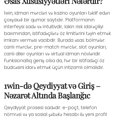
Əsas Xüsusiyyətləri Nələrdir?
1win, idman mərcləri və kazino oyunları təklif edən
çoxşaxəli bir qumar saytıdır. Platformanın
interfeysi sadə və intuitivdir, lakin risk idarəçiliyi
baxımından, istifadəçilərə öz limitlərini təyin etmək
imkanı verməsi vacibdir. Burada əsas bölmələr:
canlı mərclər, pre-match mərclər, slot oyunları,
canlı diler oyunları və virtual idman növləridir.
Funksionallıq geniş olsa da, hər bir istifadəçi öz
büdcəsini idarə etmək üçün intizamlı olmalıdır.
1win-də Qeydiyyat və Giriş –
Nəzarət Altında Başlanğıc
Qeydiyyat prosesi sadədir: e-poçt, telefon
nömrəsi və ya sosial şəbəkə hesabı ilə yeni profil