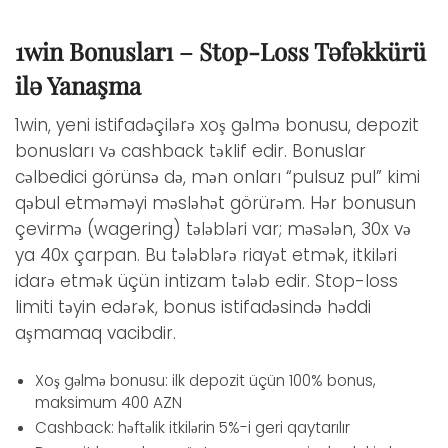
1win Bonusları – Stop-Loss Təfəkkürü
ilə Yanaşma
1win, yeni istifadəçilərə xoş gəlmə bonusu, depozit
bonusları və cashback təklif edir. Bonuslar
cəlbedici görünsə də, mən onları “pulsuz pul” kimi
qəbul etməməyi məsləhət görürəm. Hər bonusun
çevirmə (wagering) tələbləri var; məsələn, 30x və
ya 40x çarpan. Bu tələblərə riayət etmək, itkiləri
idarə etmək üçün intizam tələb edir. Stop-loss
limiti təyin edərək, bonus istifadəsində həddi
aşmamaq vacibdir.
Xoş gəlmə bonusu: ilk depozit üçün 100% bonus,
maksimum 400 AZN
Cashback: həftəlik itkilərin 5%-i geri qaytarılır