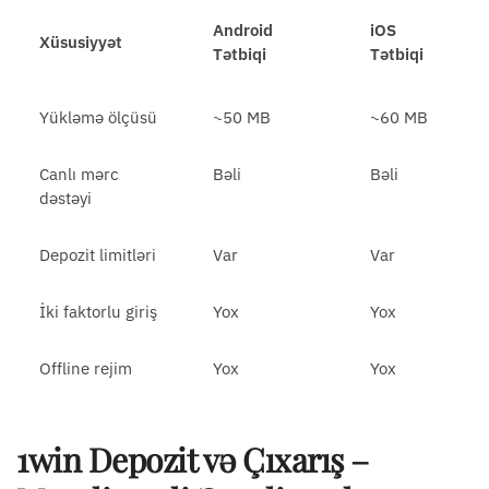
Android
iOS
Xüsusiyyət
Tətbiqi
Tətbiqi
Yükləmə ölçüsü
~50 MB
~60 MB
Canlı mərc
Bəli
Bəli
dəstəyi
Depozit limitləri
Var
Var
İki faktorlu giriş
Yox
Yox
Offline rejim
Yox
Yox
1win Depozit və Çıxarış –