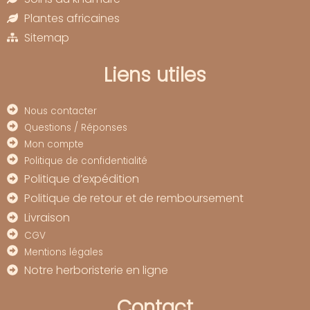
Plantes africaines
Sitemap
Liens utiles
Nous contacter
Questions / Réponses
Mon compte
Politique de confidentialité
Politique d’expédition
Politique de retour et de remboursement
Livraison
CGV
Mentions légales
Notre herboristerie en ligne
Contact