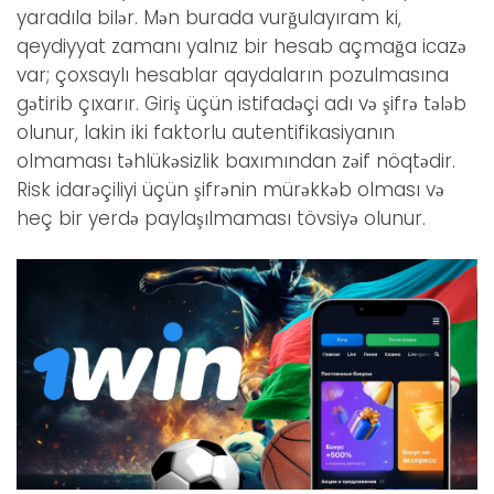
yaradıla bilər. Mən burada vurğulayıram ki,
qeydiyyat zamanı yalnız bir hesab açmağa icazə
var; çoxsaylı hesablar qaydaların pozulmasına
gətirib çıxarır. Giriş üçün istifadəçi adı və şifrə tələb
olunur, lakin iki faktorlu autentifikasiyanın
olmaması təhlükəsizlik baxımından zəif nöqtədir.
Risk idarəçiliyi üçün şifrənin mürəkkəb olması və
heç bir yerdə paylaşılmaması tövsiyə olunur.