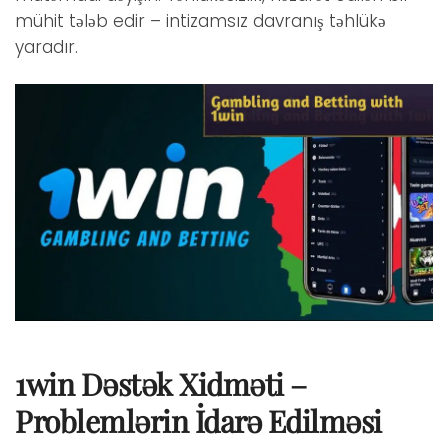
mühit tələb edir – intizamsız davranış təhlükə
yaradır.
1win Dəstək Xidməti –
Problemlərin İdarə Edilməsi