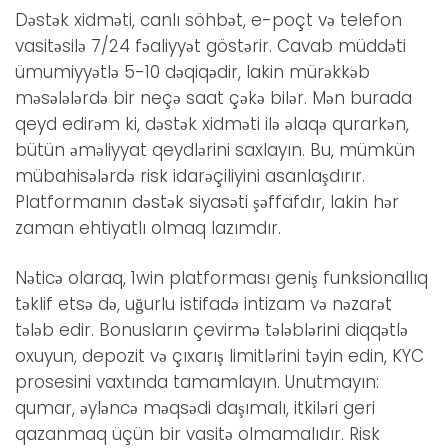
Dəstək xidməti, canlı söhbət, e-poçt və telefon
vasitəsilə 7/24 fəaliyyət göstərir. Cavab müddəti
ümumiyyətlə 5-10 dəqiqədir, lakin mürəkkəb
məsələlərdə bir neçə saat çəkə bilər. Mən burada
qeyd edirəm ki, dəstək xidməti ilə əlaqə qurarkən,
bütün əməliyyat qeydlərini saxlayın. Bu, mümkün
mübahisələrdə risk idarəçiliyini asanlaşdırır.
Platformanın dəstək siyasəti şəffafdır, lakin hər
zaman ehtiyatlı olmaq lazımdır.
Nəticə olaraq, 1win platforması geniş funksionallıq
təklif etsə də, uğurlu istifadə intizam və nəzarət
tələb edir. Bonusların çevirmə tələblərini diqqətlə
oxuyun, depozit və çıxarış limitlərini təyin edin, KYC
prosesini vaxtında tamamlayın. Unutmayın:
qumar, əyləncə məqsədi daşımalı, itkiləri geri
qazanmaq üçün bir vasitə olmamalıdır. Risk