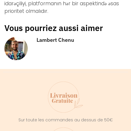
idarəçiliyi, platformanın hər bir aspektində əsas
prioritet olmalıdır.
Vous pourriez aussi aimer
Lambert Chenu
Sur toute les commandes au dessus de 50€