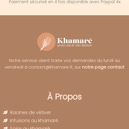
Paiement sécurisé en 4 fois disponible avec Paypal 4x
Notre service client traite vos demandes du lundi au
vendredi à contact@khamare.fr, sur
notre page contact
À Propos
Racines de vétiver
Infusions au khamaré
Soins au khamaré