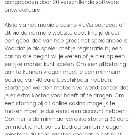
aangeboden door 20 verschillende software
ontwikkelaars.
Als je via het mobiele casino ViuViu betreedt of
dit via de normale website doet krijg je direct
een goed idee van hoe groot het spelaanbod is.
Voordat je als speler met je registratie bij een
casino site begint wil je weten of je hier op een
eerlijke manier kunt spelen. Om een uitbetaling
aan te kunnen vragen moet je een minimum
bedrag van 40 euro beschikbaar hebben.
Stortingen worden meteen verwerkt zonder dat
je er extra kosten voor hoeft af te dragen. Om
een storting bij dit online casino mogelijk te
maken moet je dus eerst een account hebben.
Ook hier is de minimaal vereiste storting 20 euro
en moet je het bonus bedrag binnen 7 dagen
minstens 40 keer inzetten voordat je het kunt