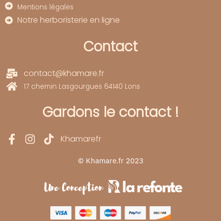
Mentions légales
Notre herboristerie en ligne
Contact
contact@khamare.fr
17 chemin Lasgourgues 64140 Lons
Gardons le contact !
Khamarefr
© Khamare.fr 2023