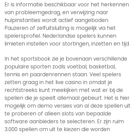
Er is informatie beschikbaar voor het herkennen
van probleemgedrag, en verwijzing naar
hulpinstanties wordt actief aangeboden.
Pauzeren of zelfuitsluiting is mogelijk via het
spelersprofiel. Nederlandse spelers kunnen
limieten instellen voor stortingen, inzetten en tijd.
In het sportsbook zie je bovenaan verschillende
populaire sporten zoals voetbal, basketbal,
tennis en paardenrennen staan. Veel spelers
zetten graag in het live casino in omdat je
rechtstreeks kunt meekijken met wat er bij de
spellen die je speelt allemaal gebeurt. Het is hier
mogelijk om demo versies van al deze spellen uit
te proberen of alleen slots van bepaalde
software aanbieders te selecteren. Er zijn ruim
3.000 spellen om uit te kiezen die worden