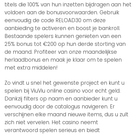
titels die 100% van hun inzetten bijdragen aan het
voldoen aan de bonusvoorwaarden. Gebruik
eenvoudig de code RELOAD30 om deze
aanbieding te activeren en boost je bankroll.
Bestaande spelers kunnen genieten van een
25% bonus tot €200 op hun derde storting van
de maand. Profiteer van onze maandelijkse
herlaadbonus en maak je klaar om te spelen
met extra middelen!
Zo vindt u snel het gewenste project en kunt u
spelen bij ViuViu online casino voor echt geld.
Dankzij filters op naam en aanbieder kunt u
eenvoudig door de catalogus navigeren. Er
verschijnen elke maand nieuwe items, dus u zult
zich niet vervelen. Het casino neemt
verantwoord spelen serieus en biedt