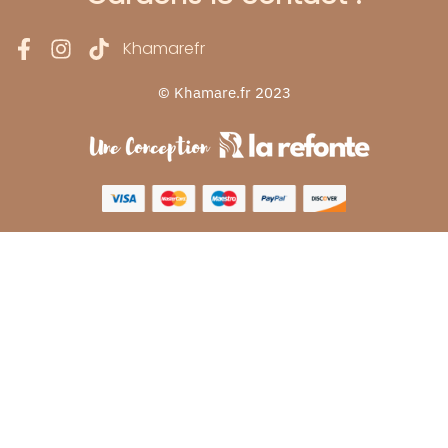
Khamarefr
© Khamare.fr 2023