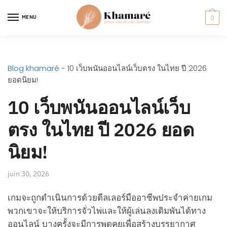
MENU
0
Blog khamaré
-
10 เว็บพนันออนไลน์เว็บตรง ในไทย ปี 2026
ยอดนิยม!
10 เว็บพนันออนไลน์เว็บ
ตรง ในไทย ปี 2026 ยอด
นิยม!
juin 30, 2026
เกมจะถูกดำเนินการด้วยดีลเลอร์มืออาชีพประจำค่ายเกม
พวกเขาจะให้บริการจั่วไพ่และให้ผู้เล่นลงเดิมพันได้ทาง
ออนไลน์ บางครั้งจะมีการพูดคุยเพื่อสร้างบรรยากาศ