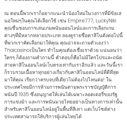
ณ ตอนนี้พวกเราก็อยากแนะนำน้องใหม่ในวงการที่มีข้อเส
นอใหม่ๆในคุณได้เลือกใช้ เช่น Empire777, LuckyNiki
คุณชื่นชอบการเล่นเกมพนันออนไลน์และการเลือกเกม
ต่างๆที่มีหลากหลายประเภท ลองดูรายชื่อคาสิโนดังต่อไปนี้
ที่พวกเราคัดเลือกมาให้คุณ คุณอาจจะถามตัวเองว่า
Thaicasinoเป็นใคร ทำไมคุณต้องเชื่อเราด้วย แน่นอนว่า
ใครๆ ก็ต้องถามคำถามนี้ คำตอบก็คือไม่มีใครโปรและถนัด
สายคาสิโนออนไลน์เว็บตรงเท่ากับเราอีกแล้ว และวันนี้เรา
ก็รวบรวมเนื้อหาทุกอย่างเกี่ยวกับคาสิโนออนไลน์ที่ดีที่สุด
มาให้คุณ เรียกว่าครบจบที่เดียวไม่ต้องไปไหนต่อ! ใน
ประเทศไทยมีการห้ามการพนันตามพระราชบัญญัติการ
พนันปี 1935 ซึ่งอนุญาตให้เล่นได้เฉพาะลอตเตอรี่ของรัฐ
การแข่งม้า และการพนันมวยไทยอย่างเป็นทางการเท่านั้น
สำหรับคาสิโนออนไลน์อยู่ในพื้นที่สีเทา แต่เว็บไซต์ต่าง
ประเทศสามารถให้บริการผู้เล่นไทยได้