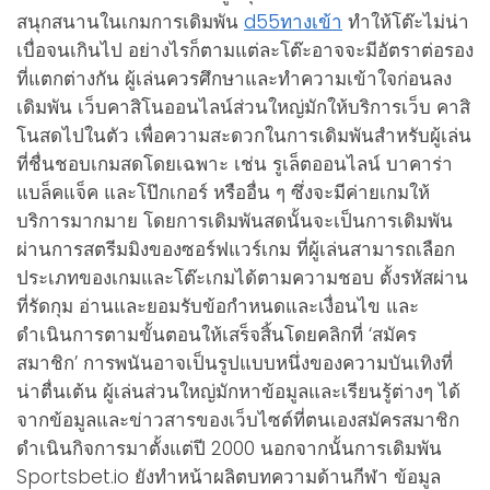
สนุกสนานในเกมการเดิมพัน
d55ทางเข้า
ทำให้โต๊ะไม่น่า
เบื่อจนเกินไป อย่างไรก็ตามแต่ละโต๊ะอาจจะมีอัตราต่อรอง
ที่แตกต่างกัน ผู้เล่นควรศึกษาและทำความเข้าใจก่อนลง
เดิมพัน เว็บคาสิโนออนไลน์ส่วนใหญ่มักให้บริการเว็บ คาสิ
โนสดไปในตัว เพื่อความสะดวกในการเดิมพันสำหรับผู้เล่น
ที่ชื่นชอบเกมสดโดยเฉพาะ เช่น รูเล็ตออนไลน์ บาคาร่า
แบล็คแจ็ค และโป๊กเกอร์ หรืออื่น ๆ ซึ่งจะมีค่ายเกมให้
บริการมากมาย โดยการเดิมพันสดนั้นจะเป็นการเดิมพัน
ผ่านการสตรีมมิงของซอร์ฟแวร์เกม ที่ผู้เล่นสามารถเลือก
ประเภทของเกมและโต๊ะเกมได้ตามความชอบ ตั้งรหัสผ่าน
ที่รัดกุม อ่านและยอมรับข้อกำหนดและเงื่อนไข และ
ดำเนินการตามขั้นตอนให้เสร็จสิ้นโดยคลิกที่ ‘สมัคร
สมาชิก’ การพนันอาจเป็นรูปแบบหนึ่งของความบันเทิงที่
น่าตื่นเต้น ผู้เล่นส่วนใหญ่มักหาข้อมูลและเรียนรู้ต่างๆ ได้
จากข้อมูลและข่าวสารของเว็บไซต์ที่ตนเองสมัครสมาชิก
ดำเนินกิจการมาตั้งแต่ปี 2000 นอกจากนั้นการเดิมพัน
Sportsbet.io ยังทำหน้าผลิตบทความด้านกีฬา ข้อมูล