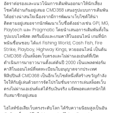
อัตราต่อรองและแนวโน้มการเดิมพันออกมาให้นักเสี่ยง
โชคได้อ่านกันอยู่เสมอ CMD368 เสนอรูปแบบการเดิมพัน
ได้อย่างน่าสนใจเนื่องจากมีการพัฒนาเว็บไซต์ให้น่า
ติดตามอยู่เสมอจากนักพัฒนาเว็บชื่อดังอย่างเช่น GPI, MG,
Playtech และ Pragmatic โดยนำเสนอการเดิมพันทั้งใน
รูปแบบไลฟ์สด สตรีมมิ่งและเกมคาสิโนออนไลน์ เกมที่นัก
พนันชื่อนชอบ ได้แก่ Fishing World, Cash Fish, Fire
Strike, Playboy, Highway Kings, หวยออนไลน์ เป็นต้น
CMD368 เป็นสล็อตเว็บตรงและไม่ผ่านเอเย่นต์ที่เปิด
ดำเนินการมายาวนานตั้งแต่ต้นปี 2000 เป็นแพลตฟอร์ม
คาสิโนออนไลน์ที่จดทะเบียนใบอนุญาตจากประเทศ
ฟิลิปปินส์ CMD368 เป็นอีกเว็บไซต์หนึ่งที่สร้างขวัญกำลัง
ใจให้กับผู้เล่นด้วยการจัดโปรโมชั่นจากการเล่นสล็อตเว็บ
ตรงไม่ผ่านเอเย่นต์แต่ได้รับเงินจริง แจ๊คพอตแตกหนักให้
กับสมาชิกอยู่เสมอ
ไฮไลท์ข้อเสียเว็บตรงระดับโลก ได้รับความนิยมสูงเป็นอัน