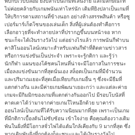
พบกับเว็บปลอม ยิงปลาเป็นเกมที่เล่นง่าย และมีลักษณะที่
ไม่ค่อยคล้ายกับเกมพนันเท่าไหร่นัก เดิมทียิงปลาเป็นเกมที่
ให้บริการตามสถานที่ข้างนอก อย่างห้างสรรพสินค้า หรือซู
เปอร์มาร์เก็ตโซนของเล่นเด็ก สิ่งที่ผู้เล่นต้องทำคือการ
เลือกอาวุธที่จะทำลายปลาที่ปรากฎขึ้นบนหน้าจอ หาก
ชนะก็จะได้เงินรางวัลไป แต่อย่างไรแล้ว การพนันกีฬาบน
คาสิโนออนไลน์เหมาะสำหรับแฟนกีฬาที่ติดตามข่าวสาร
หรือการแข่งขันเป็นประจำ เพราะจะรู้กติกา และรู้ว่า
นักกีฬา แผนของโค้ชคนไหนที่น่าจะมีโอกาสในการชนะ
เมื่อลงแข่งขันมากที่สุดนั่นเอง สล็อตเป็นเกมที่มีจำนวน
และปริมาณเยอะที่สุดเมื่อเทียบกับเกมอื่น ๆ ซึ่งจะมีธีมที่
แตกต่างกัน และมีค่ายเกมพัฒนาเยอะกว่า และแต่ละค่าย
เกมจะมีกิมมิกของเกมที่แตกต่างกันออกไป มีรอบโบนัสที่
คาดเดาได้ว่ามาจากค่ายเกมใไหนอีกด้วย บาคาร่า
ออนไลน์เป็นเกมที่ได้รับความนิยมมากที่สุด เพราะเป็นเกม
ที่มีกติกาเบื้องต้นไม่ซับซ้อน เข้าใจง่าย คือคุณต้องวางเดิม
พันในฝั่งที่มีโอกาสจั่วไพ่ได้แต้มใกล้เคียงกับ 9 มากที่สุด ซึ่ง
หากเดิมพันฝั่งที่ถูกต้องก็จะชนะและได้เงินรางวัลไป