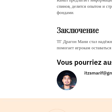
Канал предлагает информаци
спинов, делится опытом и с
фондами.
Заключение
ТГ Драгон Мани стал надёжн
помогает игрокам оставаться
Vous pourriez au
itzsmarif@g