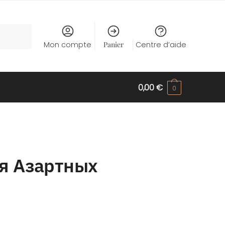
Mon compte
Panier
Centre d’aide
0,00
€
0
ля Азартных