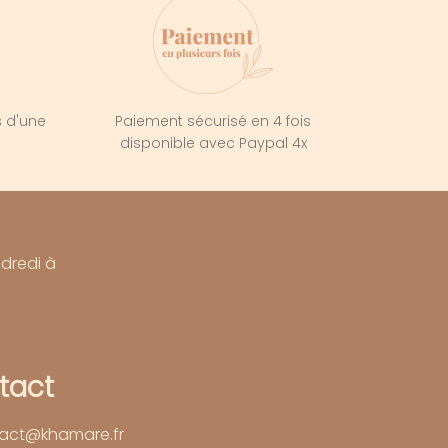
s d'une
Paiement sécurisé en 4 fois
e
disponible avec Paypal 4x
ndredi à
tact
act@khamare.fr