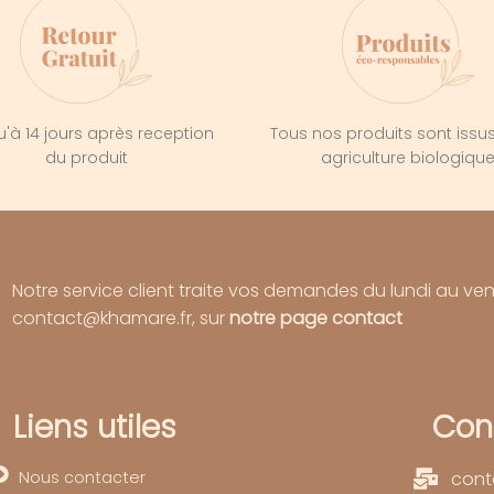
'à 14 jours après reception
Tous nos produits sont issu
du produit
agriculture biologiqu
Notre service client traite vos demandes du lundi au ve
contact@khamare.fr, sur
notre page contact
Liens utiles
Con
Nous contacter
cont