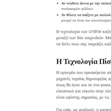
Αν νιώθετε άνετα με την πολυπ
συνδυασμών φύλλων.
Αν θέλετε να παίξετε με πολλού
μπορεί να είναι πιο αποτελεσματ
Η τεχνολογία των online καζί
μεταξύ των δύο παιχνιδιών. Μπο
να δείτε ποιο σας ταιριάζει καλ
Η Τεχνολογία Πί
Η εμπειρία που προσφέρεται α
μηχανές τυχαίας δημιουργίας α
όπως θα ήταν και σε ένα φυσικ
ελκυστικό και εύκολο στην πλ
είναι υψίστης σημασίας, με τι
Για εσάς, ως αναλυτές, η κατα