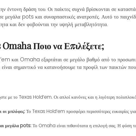
ν έντονη δράση του. Οι παίκτες συχνά βρίσκονται σε καταστάσ
σε μεγάλα pots και συναρπαστικές ανατροπές. Αυτό το παιχνίδ
ητα και δεν φοβούνται την υψηλή μεταβλητότητα.
 Omaha Ποιο να Επιλέξετε;
’em και Omaha εξαρτάται σε μεγάλο βαθμό από το προσωπικό
, είναι σημαντικό να κατανοήσουμε τα προφίλ των παικτών που 
στε με το Texas Hold’em. Οι απλοί κανόνες και η λιγότερη πολυπλοκότ
ι οι μπλόφες:
Το Texas Hold’em προσφέρει περισσότερες ευκαιρίες για 
αι μεγάλα pots:
Το Omaha είναι πιθανότατα η επιλογή σας. Η φύση του