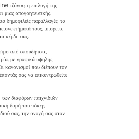
ine τζόγου, η επιλογή της
ι μιας απογοητευτικής.
 πιο δημοφιλείς παραλλαγές: το
ιονεκτήματά τους, μπορείτε
τα κέρδη σας.
σιμο από οπουδήποτε,
ρία, με γραφικά υψηλής
 Οι κανονισμοί που διέπουν τον
έποντάς σας να επικεντρωθείτε
ν των διαφόρων παιχνιδιών
ική δομή του πόκερ,
ιδιού σας, την ανοχή σας στον