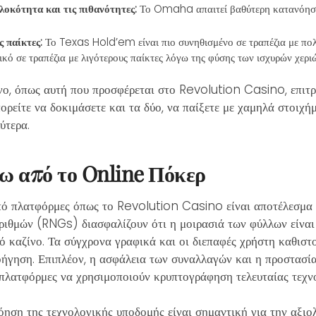
λοκότητα και τις πιθανότητες:
Το Omaha απαιτεί βαθύτερη κατανόηση
ς παίκτες:
Το Texas Hold’em είναι πιο συνηθισμένο σε τραπέζια με π
ικό σε τραπέζια με λιγότερους παίκτες λόγω της φύσης των ισχυρών χερι
νο, όπως αυτή που προσφέρεται στο Revolution Casino, επιτρ
ρείτε να δοκιμάσετε και τα δύο, να παίξετε με χαμηλά στοιχήμ
ύτερα.
σω από το Online Πόκερ
πό πλατφόρμες όπως το Revolution Casino είναι αποτέλεσμα ε
ριθμών (RNGs) διασφαλίζουν ότι η μοιρασιά των φύλλων είναι 
ό καζίνο. Τα σύγχρονα γραφικά και οι διεπαφές χρήστη καθιστο
οήγηση. Επιπλέον, η ασφάλεια των συναλλαγών και η προστασ
ς πλατφόρμες να χρησιμοποιούν κρυπτογράφηση τελευταίας τεχν
νόηση της τεχνολογικής υποδομής είναι σημαντική για την αξιο