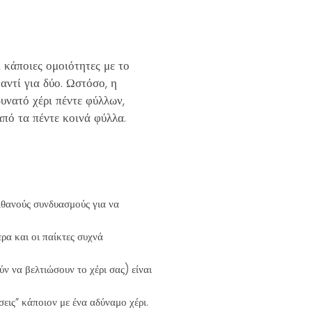
κάποιες ομοιότητες με το
ντί για δύο. Ωστόσο, η
υνατό χέρι πέντε φύλλων,
πό τα πέντε κοινά φύλλα.
ιθανούς συνδυασμούς για να
ρα και οι παίκτες συχνά
 να βελτιώσουν το χέρι σας) είναι
σεις” κάποιον με ένα αδύναμο χέρι.