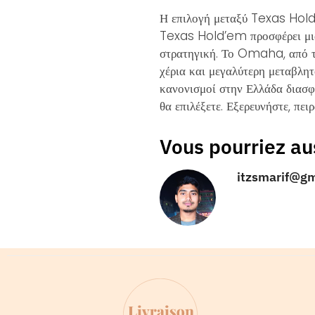
Η επιλογή μεταξύ Texas Hol
Texas Hold’em προσφέρει μια 
στρατηγική. Το Omaha, από την
χέρια και μεγαλύτερη μεταβλητ
κανονισμοί στην Ελλάδα διασφα
θα επιλέξετε. Εξερευνήστε, πει
Vous pourriez au
itzsmarif@g