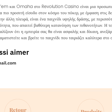
d’em και Omaha στο Revolution Casino είναι μια προσωπι
πιο προσιτή είσοδο στον κόσμο του πόκερ, με έμφαση στις δεξ
 άλλη πλευρά, είναι ένα παιχνίδι υψηλής δράσης, με περισσότ
ότητα, που απαιτεί βαθύτερη κατανόηση των πιθανοτήτων. Η τε
λίζουν ότι η εμπειρία σας θα είναι ασφαλής και δίκαιη, ανεξ
ραματιστείτε και βρείτε το παιχνίδι που ταιριάζει καλύτερα στο 
ssi aimer
mail.com