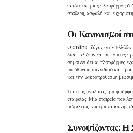
ποιότητας μιας πλατφόρμας onl
σταθερή, ασφαλή και ευχάριστη
Οι Κανονισμοί σ
Ο online τζόγος στην Ελλάδα 
διασφαλίζουν ότι οι παίκτες πρ
σημαίνει ότι οι πλατφόρμες έ
υπεύθυνου παιχνιδιού και προσ
και την μακροπρόθεσμη βιωσιμ
Για τους αναλυτές, η συμμόρφω
εταιρείας. Μια εταιρεία που λ
ασφάλειας και εμπιστοσύνης στ
Συνοψίζοντας: Η