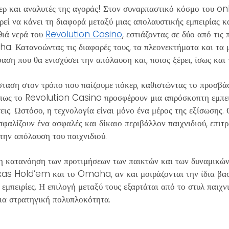
ερ και αναλυτές της αγοράς! Στον συναρπαστικό κόσμο του onl
ί να κάνει τη διαφορά μεταξύ μιας απολαυστικής εμπειρίας κα
θιά νερά του
Revolution Casino
, εστιάζοντας σε δύο από τις
Κατανοώντας τις διαφορές τους, τα πλεονεκτήματα και τα με
αση που θα ενισχύσει την απόλαυση και, ποιος ξέρει, ίσως και 
άσταση στον τρόπο που παίζουμε πόκερ, καθιστώντας το προσβά
όπως το Revolution Casino προσφέρουν μια απρόσκοπτη εμπει
εις. Ωστόσο, η τεχνολογία είναι μόνο ένα μέρος της εξίσωσης.
φαλίζουν ένα ασφαλές και δίκαιο περιβάλλον παιχνιδιού, επιτρ
 την απόλαυση του παιχνιδιού.
, η κατανόηση των προτιμήσεων των παικτών και των δυναμικώ
exas Hold’em και το Omaha, αν και μοιράζονται την ίδια βασ
εμπειρίες. Η επιλογή μεταξύ τους εξαρτάται από το στυλ παιχν
για στρατηγική πολυπλοκότητα.