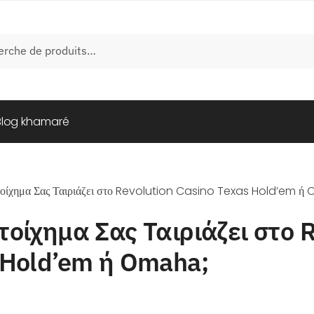
e
Blog khamaré
τοίχημα Σας Ταιριάζει στο Revolution Casino Texas Hold’em ή
τοίχημα Σας Ταιριάζει στο R
 Hold’em ή Omaha;