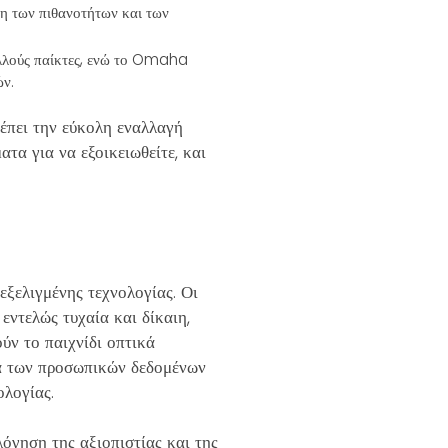
 των πιθανοτήτων και των
ολλούς παίκτες, ενώ το Omaha
ών.
έπει την εύκολη εναλλαγή
ατα για να εξοικειωθείτε, και
ξελιγμένης τεχνολογίας. Οι
εντελώς τυχαία και δίκαιη,
ύν το παιχνίδι οπτικά
ία των προσωπικών δεδομένων
ολογίας.
λόγηση της αξιοπιστίας και της