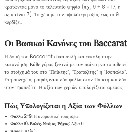
κρατώντας μόνο το τελευταίο ψηφίο (π.χ., 9 + 8 = 17, η
αξία είναι 7). Το χέρι με την υψηλότερη αξία, έως το 9,
κερδίζει.
Οι Βασικοί Κανόνες του Baccarat
Η δομή του Baccarat είναι απλή και εύκολη στην
κατανόηση. Κάθε γύρος ξεκινά με τον παίκτη να τοποθετεί
το στοίχημά του στο “Παίκτης”, “Τραπεζίτης” ή “Ισοπαλία”.
Στη συνέχεια, μοιράζονται δύο φύλλα στον Παίκτη και δύο
στον Τραπεζίτη. Η αξία των χεριών υπολογίζεται αμέσως.
Πώς Υπολογίζεται η Αξία των Φύλλων
Φύλλα 2-9:
Η ονομαστική τους αξία.
Φύλλα 10, Βαλές, Ντάμα, Ρήγας:
Αξία 0.
Άσσος:
Αξία 1.