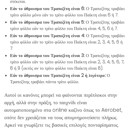
στέκεται.
Εάν το άθροισμα του Τραπεζίτη είναι 6:
Ο Τραπεζίτης τραβάει
τρίτο φύλλο μόνο εάν το τρίτο φύλλο του Παίκτη είναι 6 ή 7.
Εάν το άθροισμα του Τραπεζίτη είναι 5:
Ο Τραπεζίτης τραβάει
τρίτο φύλλο εάν το τρίτο φύλλο του Παίκτη είναι 4, 5, 6 ή 7.
Εάν το άθροισμα του Τραπεζίτη είναι 4:
Ο Τραπεζίτης τραβάει
τρίτο φύλλο εάν το τρίτο φύλλο του Παίκτη είναι 2, 3, 4, 5, 6 ή
7.
Εάν το άθροισμα του Τραπεζίτη είναι 3:
Ο Τραπεζίτης τραβάει
τρίτο φύλλο εάν το τρίτο φύλλο του Παίκτη είναι 2, 3, 4, 5, 6, 7,
8 ή 9 (εκτός αν το τρίτο φύλλο του Παίκτη είναι 8).
Εάν το άθροισμα του Τραπεζίτη είναι 2 ή λιγότερο:
Ο
Τραπεζίτης τραβάει πάντα τρίτο φύλλο.
Αυτοί οι κανόνες μπορεί να φαίνονται περίπλοκοι στην
αρχή, αλλά στην πράξη, το παιχνίδι είναι
αυτοματοποιημένο στα online καζίνο όπως το Aerobet,
οπότε δεν χρειάζεται να τους απομνημονεύσετε πλήρως.
Αρκεί να γνωρίζετε τις βασικές επιλογές πονταρίσματος.