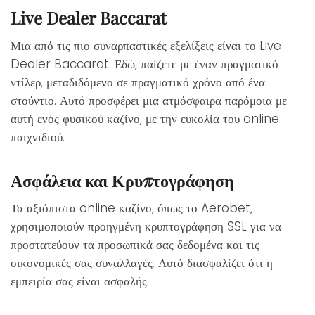
Live Dealer Baccarat
Μια από τις πιο συναρπαστικές εξελίξεις είναι το Live
Dealer Baccarat. Εδώ, παίζετε με έναν πραγματικό
ντίλερ, μεταδιδόμενο σε πραγματικό χρόνο από ένα
στούντιο. Αυτό προσφέρει μια ατμόσφαιρα παρόμοια με
αυτή ενός φυσικού καζίνο, με την ευκολία του online
παιχνιδιού.
Ασφάλεια και Κρυπτογράφηση
Τα αξιόπιστα online καζίνο, όπως το Aerobet,
χρησιμοποιούν προηγμένη κρυπτογράφηση SSL για να
προστατεύουν τα προσωπικά σας δεδομένα και τις
οικονομικές σας συναλλαγές. Αυτό διασφαλίζει ότι η
εμπειρία σας είναι ασφαλής.