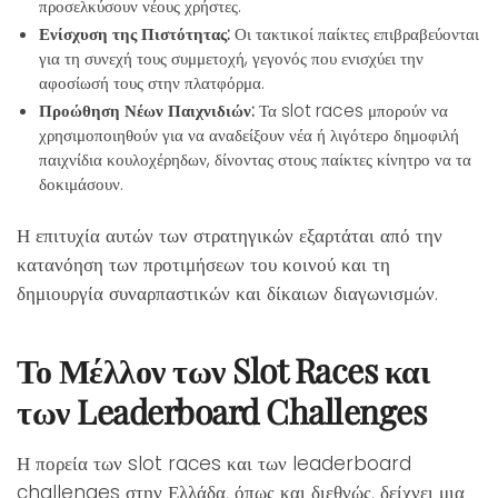
προσελκύσουν νέους χρήστες.
Ενίσχυση της Πιστότητας:
Οι τακτικοί παίκτες επιβραβεύονται
για τη συνεχή τους συμμετοχή, γεγονός που ενισχύει την
αφοσίωσή τους στην πλατφόρμα.
Προώθηση Νέων Παιχνιδιών:
Τα slot races μπορούν να
χρησιμοποιηθούν για να αναδείξουν νέα ή λιγότερο δημοφιλή
παιχνίδια κουλοχέρηδων, δίνοντας στους παίκτες κίνητρο να τα
δοκιμάσουν.
Η επιτυχία αυτών των στρατηγικών εξαρτάται από την
κατανόηση των προτιμήσεων του κοινού και τη
δημιουργία συναρπαστικών και δίκαιων διαγωνισμών.
Το Μέλλον των Slot Races και
των Leaderboard Challenges
Η πορεία των slot races και των leaderboard
challenges στην Ελλάδα, όπως και διεθνώς, δείχνει μια