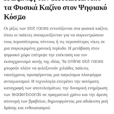
τα Φυσικά Καζίνο στον Ψηφιακό
Κόσμο
Οι ρίζες των slot races εντοπίζονται στα φυσικά καζίνο,
όπου οι παίκτες συναγωνίζονταν για να συγκεντρώσουν
τους περισσότερους πόντους ή τις περισσότερες νίκες σε
μια συγκεκριμένη χρονική περίοδο. Η μετάβαση στον
ψηφιακό χώρο επέτρεψε την επέκταση και τον
εκσυγχρονισμό αυτής της ιδέας. Τα online slot races
μπορούν πλέον να φιλοξενούν χιλιάδες παίκτες
ταυτόχρονα, προσφέροντας μια παγκόσμια πλατφόρμα
ανταγωνισμού. Η τεχνολογία επιτρέπει την αυτόματη
καταγραφή των αποτελεσμάτων, την δυναμική ενημέρωση
των leaderboards σε πραγματικό χρόνο και την άμεση
απονομή των βραβείων, δημιουργώντας μια αδιάκοπη ροή
δράσης και ενθουσιασμού.