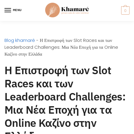
MENU
0
Blog khamaré
-
Η Επιστροφή των Slot Races και των
Leaderboard Challenges: Μια Νέα Εποχή για τα Online
Καζίνο στην Ελλάδα
Η Επιστροφή των Slot
Races και των
Leaderboard Challenges:
Μια Νέα Εποχή για τα
Online Καζίνο στην