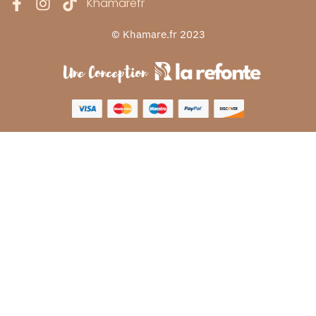
Khamarefr
© Khamare.fr 2023