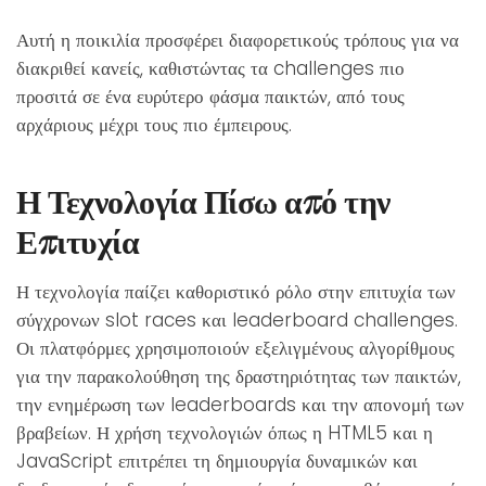
Αυτή η ποικιλία προσφέρει διαφορετικούς τρόπους για να
διακριθεί κανείς, καθιστώντας τα challenges πιο
προσιτά σε ένα ευρύτερο φάσμα παικτών, από τους
αρχάριους μέχρι τους πιο έμπειρους.
Η Τεχνολογία Πίσω από την
Επιτυχία
Η τεχνολογία παίζει καθοριστικό ρόλο στην επιτυχία των
σύγχρονων slot races και leaderboard challenges.
Οι πλατφόρμες χρησιμοποιούν εξελιγμένους αλγορίθμους
για την παρακολούθηση της δραστηριότητας των παικτών,
την ενημέρωση των leaderboards και την απονομή των
βραβείων. Η χρήση τεχνολογιών όπως η HTML5 και η
JavaScript επιτρέπει τη δημιουργία δυναμικών και