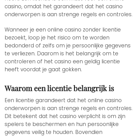
casino, omdat het garandeert dat het casino
onderworpen is aan strenge regels en controles.
Wanneer je een online casino zonder licentie
bezoekt, loop je het risico om te worden
bedonderd of zelfs om je persoonlijke gegevens
te verliezen. Daarom is het belangrijk om te
controleren of het casino een geldig licentie
heeft voordat je gaat gokken.
Waarom een licentie belangrijk is
Een licentie garandeert dat het online casino
onderworpen is aan strenge regels en controles.
Dit betekent dat het casino verplicht is om zijn
spelers te beschermen en hun persoonlijke
gegevens veilig te houden. Bovendien