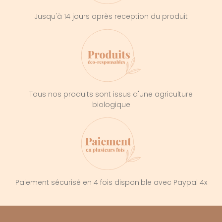
Jusqu'à 14 jours après reception du produit
Tous nos produits sont issus d'une agriculture
biologique
Paiement sécurisé en 4 fois disponible avec Paypal 4x