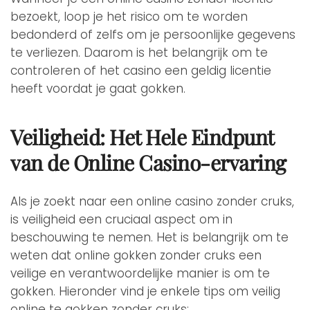
bezoekt, loop je het risico om te worden
bedonderd of zelfs om je persoonlijke gegevens
te verliezen. Daarom is het belangrijk om te
controleren of het casino een geldig licentie
heeft voordat je gaat gokken.
Veiligheid: Het Hele Eindpunt
van de Online Casino-ervaring
Als je zoekt naar een online casino zonder cruks,
is veiligheid een cruciaal aspect om in
beschouwing te nemen. Het is belangrijk om te
weten dat online gokken zonder cruks een
veilige en verantwoordelijke manier is om te
gokken. Hieronder vind je enkele tips om veilig
online te gokken zonder cruks: