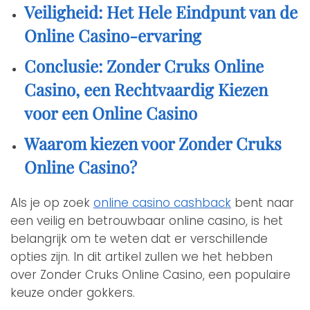
Veiligheid: Het Hele Eindpunt van de
Online Casino-ervaring
Conclusie: Zonder Cruks Online
Casino, een Rechtvaardig Kiezen
voor een Online Casino
Waarom kiezen voor Zonder Cruks
Online Casino?
Als je op zoek
online casino cashback
bent naar
een veilig en betrouwbaar online casino, is het
belangrijk om te weten dat er verschillende
opties zijn. In dit artikel zullen we het hebben
over Zonder Cruks Online Casino, een populaire
keuze onder gokkers.