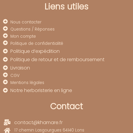
Liens utiles
Nous contacter
Questions / Réponses
Mon compte
Politique de confidentialité
Politique d’expédition
Politique de retour et de remboursement
Livraison
CGV
Mentions légales
Notre herboristerie en ligne
Contact
contact@khamare.fr
17 chemin Lasgourgues 64140 Lons