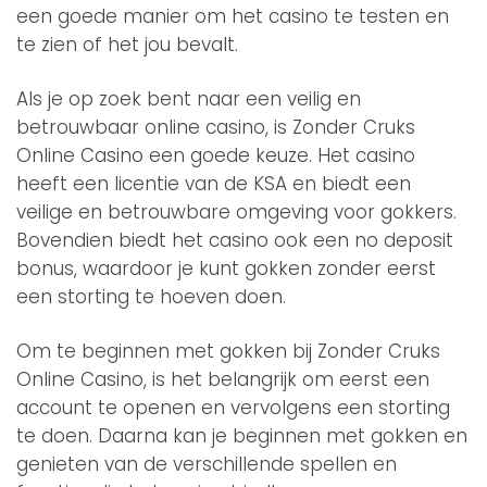
een goede manier om het casino te testen en
te zien of het jou bevalt.
Als je op zoek bent naar een veilig en
betrouwbaar online casino, is Zonder Cruks
Online Casino een goede keuze. Het casino
heeft een licentie van de KSA en biedt een
veilige en betrouwbare omgeving voor gokkers.
Bovendien biedt het casino ook een no deposit
bonus, waardoor je kunt gokken zonder eerst
een storting te hoeven doen.
Om te beginnen met gokken bij Zonder Cruks
Online Casino, is het belangrijk om eerst een
account te openen en vervolgens een storting
te doen. Daarna kan je beginnen met gokken en
genieten van de verschillende spellen en