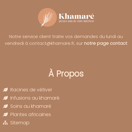
Notre service client traite vos demandes du lundi au
vendredi à contact@khamare.fr, sur
notre page contact
À Propos
Racines de vétiver
Infusions au khamaré
Soins au khamaré
Plantes africaines
Sitemap