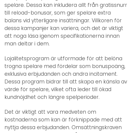
spelare. Dessa kan inkludera allt från gratissnurr
till reload-bonusar, som ger spelare extra
balans vid ytterligare insättningar. Villkoren för
dessa kampanjer kan variera, och det är viktigt
att noga läsa igenom specifikationerna innan
man deltar i dem.
Lojalitetsprogram är utformade för att belöna
trogna spelare med fördelar som bonuspoäng,
exklusiva erbjudanden och andra incitament.
Dessa program bidrar till att skapa en känsla av
värde för spelare, vilket ofta leder till ökad
kundnöjdhet och längre spelperioder.
Det är viktigt att vara medveten om
kostnaderna som kan är förknippade med att
nyttja dessa erbjudanden. Omsättningskraven