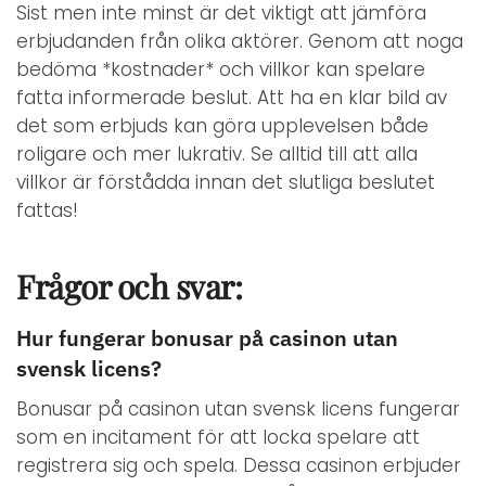
Sist men inte minst är det viktigt att jämföra
erbjudanden från olika aktörer. Genom att noga
bedöma *kostnader* och villkor kan spelare
fatta informerade beslut. Att ha en klar bild av
det som erbjuds kan göra upplevelsen både
roligare och mer lukrativ. Se alltid till att alla
villkor är förstådda innan det slutliga beslutet
fattas!
Frågor och svar:
Hur fungerar bonusar på casinon utan
svensk licens?
Bonusar på casinon utan svensk licens fungerar
som en incitament för att locka spelare att
registrera sig och spela. Dessa casinon erbjuder