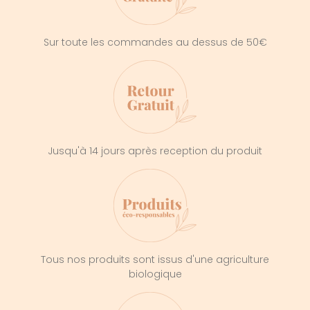
Sur toute les commandes au dessus de 50€
Jusqu'à 14 jours après reception du produit
Tous nos produits sont issus d'une agriculture
biologique