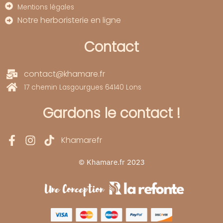
Mentions légales
Notre herboristerie en ligne
Contact
contact@khamare.fr
17 chemin Lasgourgues 64140 Lons
Gardons le contact !
Khamarefr
© Khamare.fr 2023