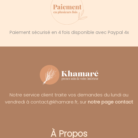
Paiement sécurisé en 4 fois disponible avec Paypal 4x
Notre service client traite vos demandes du lundi au
vendredi à contact@khamare.fr, sur
notre page contact
À Propos