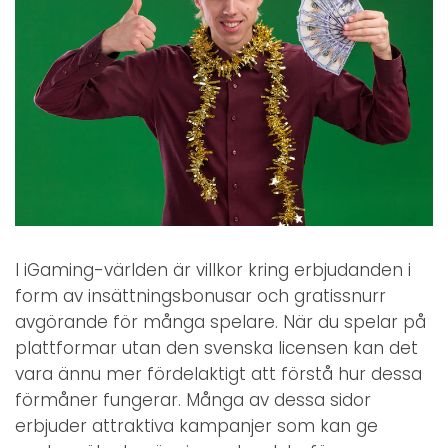
I iGaming-världen är villkor kring erbjudanden i
form av insättningsbonusar och gratissnurr
avgörande för många spelare. När du spelar på
plattformar utan den svenska licensen kan det
vara ännu mer fördelaktigt att förstå hur dessa
förmåner fungerar. Många av dessa sidor
erbjuder attraktiva kampanjer som kan ge