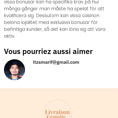
vissa bonusar kan ha specifika krav på hur
många gånger man måste ha spelat för att
kvalificera sig. Dessutom kan vissa casinon
belöna lojalitet med exklusiva bonusar för
befintliga kunder, så det kan löna sig att vara
aktiv.
Vous pourriez aussi aimer
itzsmarif@gmail.com