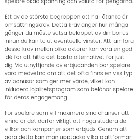
spelare ökad spänning och valuta för pengarna.
Ett av de största begreppen att ha i åtanke är
omsättningskrav. Detta krav anger hur många
gånger du måste satsa beloppet av din bonus
innan du kan ta ut eventuella vinster. Att jämföra
dessa krav mellan olika aktörer kan vara en god
idé för att hitta det bästa alternativet för just
dig. Vid utnyttjande av erbjudanden bör spelare
vara medvetna om att det ofta finns en viss typ
av bonusar som ger mer värde, vilket kan
inkludera lojalitetsprogram som belönar spelare
för deras engagemang.
För spelare som vill maximera sina chanser att
vinna är det därför viktigt att noga studera de
villkor och kampanjer som erbjuds. Genom att
göra detta kan man upptäcka vilka plattformar