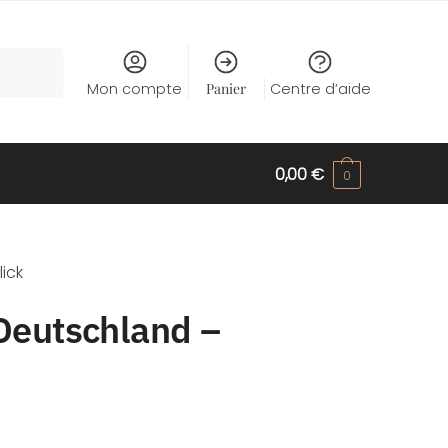
Mon compte
Panier
Centre d’aide
0,00
€
0
ick
Deutschland –