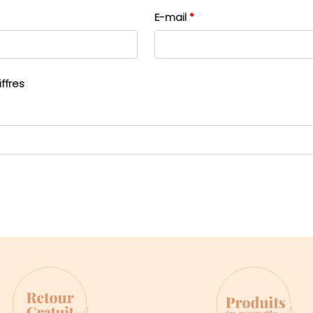
E-mail
*
ffres