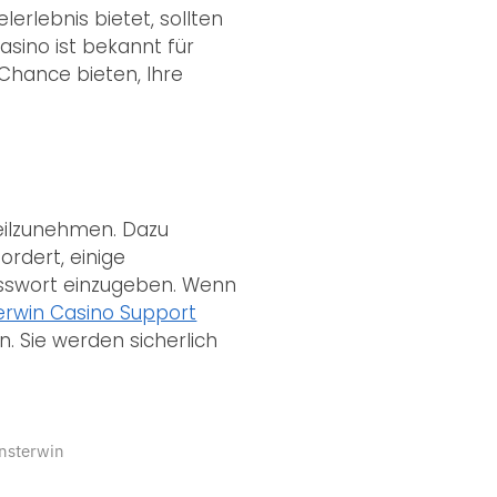
rlebnis bietet, sollten
asino ist bekannt für
 Chance bieten, Ihre
teilzunehmen. Dazu
ordert, einige
asswort einzugeben. Wenn
rwin Casino Support
. Sie werden sicherlich
onsterwin