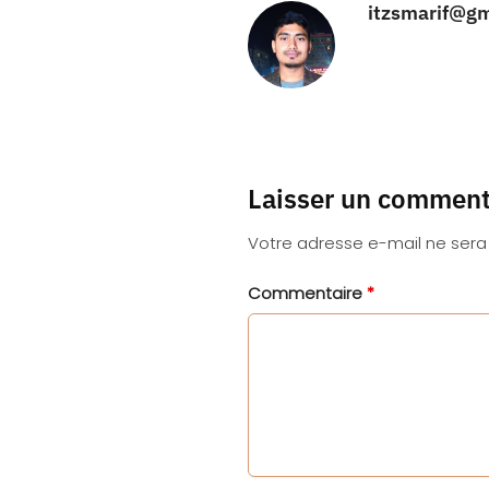
itzsmarif@g
Laisser un comment
Votre adresse e-mail ne sera
Commentaire
*