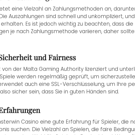
tet eine Vielzahl an Zahlungsmethoden an, darunter
ie Auszahlungen sind schnell und unkompliziert, un
erhalten. Es ist jedoch wichtig zu beachten, dass die
en je nach Zahlungsmethode variieren, daher sollten
icherheit und Fairness
 von der Malta Gaming Authority lizenziert und unter
 Spiele werden regelmäßig geprüft, um sicherzustellen
 verwendet auch eine SSL-Verschlüsselung, um Ihre p
also sicher sein, dass Sie in guten Händen sind.
Erfahrungen
terwin Casino eine gute Erfahrung für Spieler, die 
is suchen. Die Vielzahl an Spielen, die faire Beding