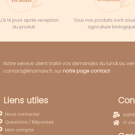
'à 14 jours après reception
Tous nos produits sont issu
du produit
agriculture biologiqu
Notre service client traite vos demandes du lundi au ve
contact@khamare.fr, sur
notre page contact
Liens utiles
Con
Nous contacter
cont
Questions / Réponses
17 c
Mon compte