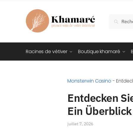
Recherch
Racines de vétiver
Boutique khamaré
Monsterwin Casino
-
Entdeck
Entdecken Si
Ein Überblick
juillet 7, 2026