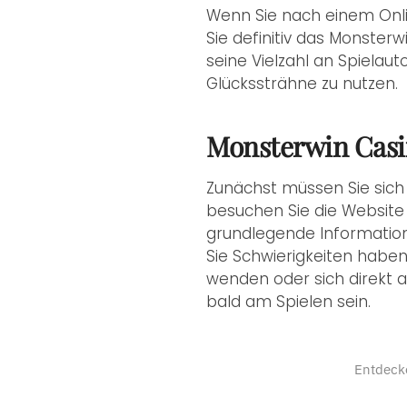
Wenn Sie nach einem Onlin
Sie definitiv das Monsterw
seine Vielzahl an Spielau
Glückssträhne zu nutzen.
Monsterwin Casi
Zunächst müssen Sie sich
besuchen Sie die Website u
grundlegende Information
Sie Schwierigkeiten haben,
wenden oder sich direkt 
bald am Spielen sein.
Entdecke