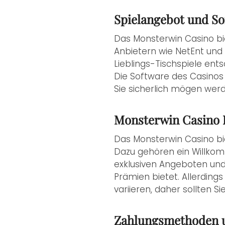
Spielangebot und So
Das Monsterwin Casino b
Anbietern wie NetEnt und 
Lieblings-Tischspiele ent
Die Software des Casinos 
Sie sicherlich mögen wer
Monsterwin Casino
Das Monsterwin Casino bi
Dazu gehören ein Willkomm
exklusiven Angeboten un
Prämien bietet. Allerding
variieren, daher sollten S
Zahlungsmethoden 