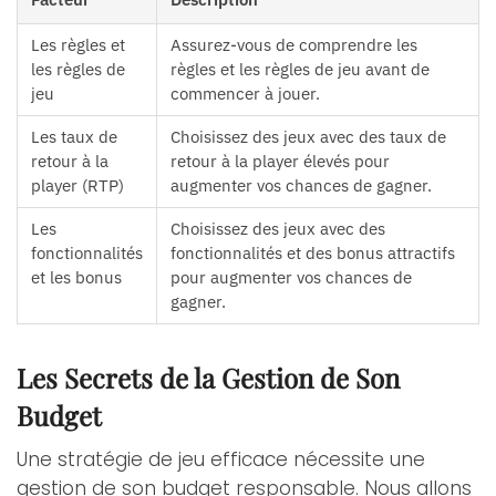
Les règles et
Assurez-vous de comprendre les
les règles de
règles et les règles de jeu avant de
jeu
commencer à jouer.
Les taux de
Choisissez des jeux avec des taux de
retour à la
retour à la player élevés pour
player (RTP)
augmenter vos chances de gagner.
Les
Choisissez des jeux avec des
fonctionnalités
fonctionnalités et des bonus attractifs
et les bonus
pour augmenter vos chances de
gagner.
Les Secrets de la Gestion de Son
Budget
Une stratégie de jeu efficace nécessite une
gestion de son budget responsable. Nous allons