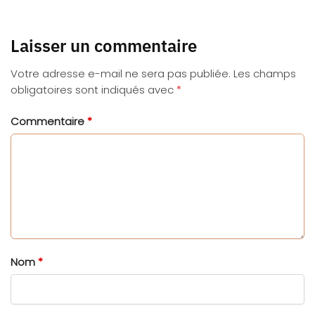
Laisser un commentaire
Votre adresse e-mail ne sera pas publiée.
Les champs
obligatoires sont indiqués avec
*
Commentaire
*
Nom
*