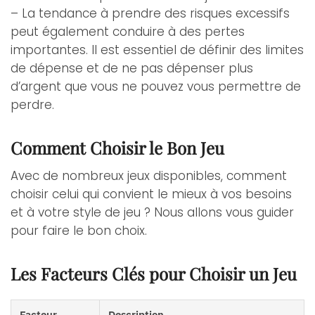
– La tendance à prendre des risques excessifs
peut également conduire à des pertes
importantes. Il est essentiel de définir des limites
de dépense et de ne pas dépenser plus
d’argent que vous ne pouvez vous permettre de
perdre.
Comment Choisir le Bon Jeu
Avec de nombreux jeux disponibles, comment
choisir celui qui convient le mieux à vos besoins
et à votre style de jeu ? Nous allons vous guider
pour faire le bon choix.
Les Facteurs Clés pour Choisir un Jeu
Facteur
Description