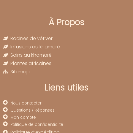
À Propos
Racines de vétiver
Infusions au khamaré
Soins au khamaré
Plantes africaines
Sitemap
Liens utiles
Nous contacter
Questions / Réponses
Mon compte
Politique de confidentialité
Politique d’expédition