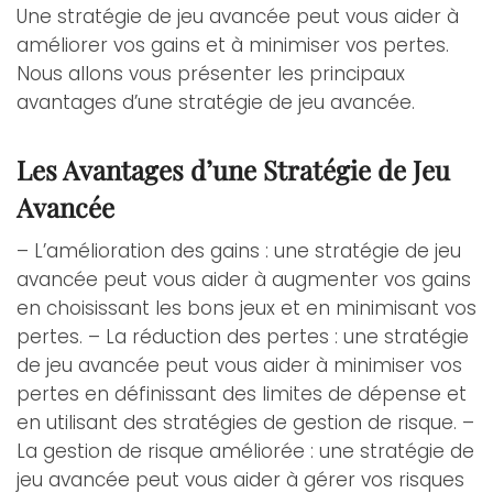
Une stratégie de jeu avancée peut vous aider à
améliorer vos gains et à minimiser vos pertes.
Nous allons vous présenter les principaux
avantages d’une stratégie de jeu avancée.
Les Avantages d’une Stratégie de Jeu
Avancée
– L’amélioration des gains : une stratégie de jeu
avancée peut vous aider à augmenter vos gains
en choisissant les bons jeux et en minimisant vos
pertes. – La réduction des pertes : une stratégie
de jeu avancée peut vous aider à minimiser vos
pertes en définissant des limites de dépense et
en utilisant des stratégies de gestion de risque. –
La gestion de risque améliorée : une stratégie de
jeu avancée peut vous aider à gérer vos risques