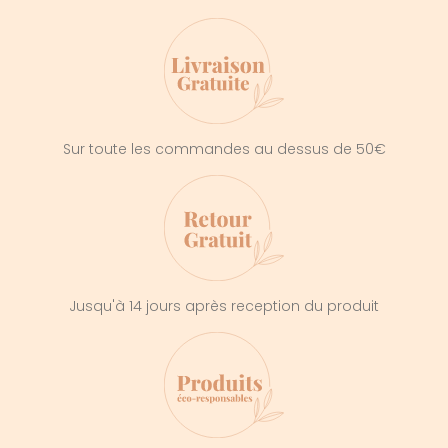
Sur toute les commandes au dessus de 50€
Jusqu'à 14 jours après reception du produit