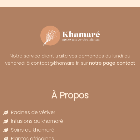
Notre service client traite vos demandes du lundi au
vendredi à contact@khamare.fr, sur
notre page contact
À Propos
Racines de vétiver
Infusions au khamaré
Soins au khamaré
Plantes africaines