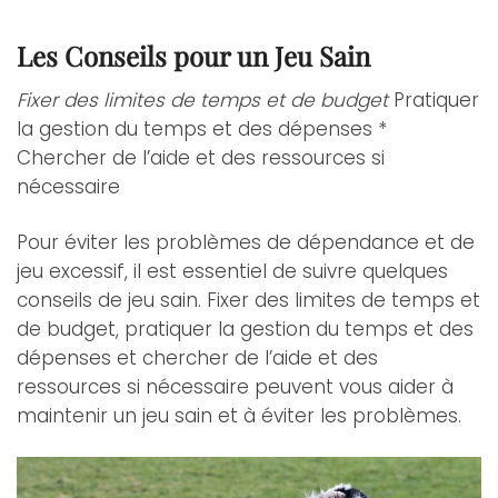
Les Conseils pour un Jeu Sain
Fixer des limites de temps et de budget
Pratiquer
la gestion du temps et des dépenses *
Chercher de l’aide et des ressources si
nécessaire
Pour éviter les problèmes de dépendance et de
jeu excessif, il est essentiel de suivre quelques
conseils de jeu sain. Fixer des limites de temps et
de budget, pratiquer la gestion du temps et des
dépenses et chercher de l’aide et des
ressources si nécessaire peuvent vous aider à
maintenir un jeu sain et à éviter les problèmes.