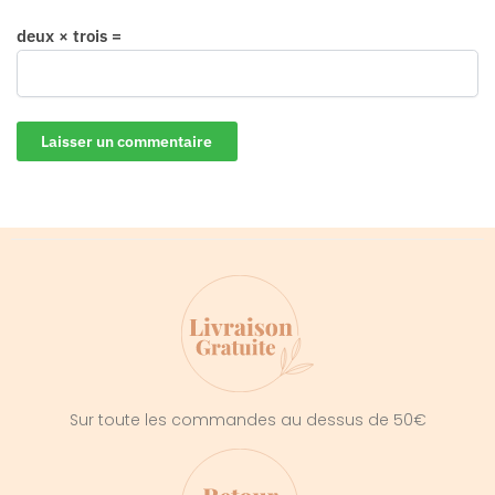
deux × trois =
Sur toute les commandes au dessus de 50€