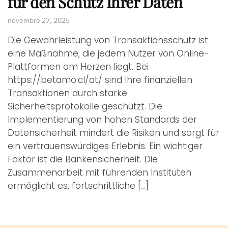
für den Schutz Ihrer Daten
novembre 27, 2025
Die Gewährleistung von Transaktionsschutz ist
eine Maßnahme, die jedem Nutzer von Online-
Plattformen am Herzen liegt. Bei
https://betamo.cl/at/ sind Ihre finanziellen
Transaktionen durch starke
Sicherheitsprotokolle geschützt. Die
Implementierung von hohen Standards der
Datensicherheit mindert die Risiken und sorgt für
ein vertrauenswürdiges Erlebnis. Ein wichtiger
Faktor ist die Bankensicherheit. Die
Zusammenarbeit mit führenden Instituten
ermöglicht es, fortschrittliche […]