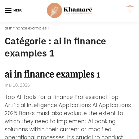
MENU
0
ai in finance examples 1
Catégorie :
ai in finance
examples 1
ai in finance examples 1
mai 10, 2026
Top AI Tools for a Finance Professional Top
Artificial Intelligence Applications AI Applications
2025 Banks must also evaluate the extent to
which they need to implement AI banking
solutions within their current or modified
operational processes. It’s crucial to conduct