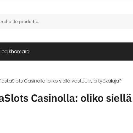
e
Blog khamaré
FiestaSlots Casinolla: oliko siellä vastuullisia työkaluja?
aSlots Casinolla: oliko siellä