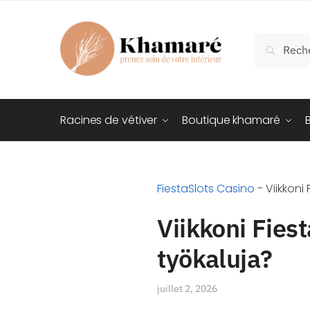
Recherch
Racines de vétiver
Boutique khamaré
FiestaSlots Casino
-
Viikkoni 
Viikkoni Fiest
työkaluja?
juillet 2, 2026