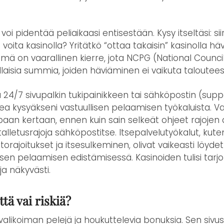
voi pidentää peliaikaasi entisestään. Kysy itseltäsi: sii
t voita kasinolla? Yritätkö “ottaa takaisin” kasinolla h
mä on vaarallinen kierre, jota NCPG (National Coun
laisia summia, joiden häviäminen ei vaikuta talouteesi t
a 24/7 sivupalkin tukipainikkeen tai sähköpostin (sup
kea kysyäkseni vastuullisen pelaamisen työkaluista. Va
an kertaan, ennen kuin sain selkeät ohjeet rajojen 
talletusrajoja sähköpostitse. Itsepalvelutyökalut, kute
untorajoitukset ja itsesulkeminen, olivat vaikeasti löyd
isen pelaamisen edistämisessä. Kasinoiden tulisi tar
a näkyvästi.
ttä vai riskiä?
valikoiman pelejä ja houkuttelevia bonuksia. Sen sivusto