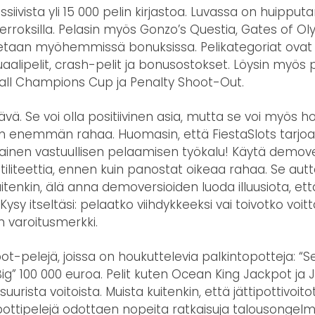
ivista yli 15 000 pelin kirjastoa. Luvassa on huipputar
skierroksilla. Pelasin myös Gonzo’s Questia, Gates of O
stetaan myöhemmissä bonuksissa. Pelikategoriat ovat m
tuaalipelit, crash-pelit ja bonusostokset. Löysin myös p
ball Champions Cup ja Penalty Shoot-Out.
ävä. Se voi olla positiivinen asia, mutta se voi myös
 enemmän rahaa. Huomasin, että FiestaSlots tarjoa
ainen vastuullisen pelaamisen työkalu! Käytä demov
atiliteettia, ennen kuin panostat oikeaa rahaa. Se a
itenkin, älä anna demoversioiden luoda illuusiota, ett
Kysy itseltäsi: pelaatko viihdykkeeksi vai toivotko voi
 varoitusmerkki.
t-pelejä, joissa on houkuttelevia palkintopotteja: “S
Big” 100 000 euroa. Pelit kuten Ocean King Jackpot ja
 suurista voitoista. Muista kuitenkin, että jättipottivo
tipottipelejä odottaen nopeita ratkaisuja talousongel