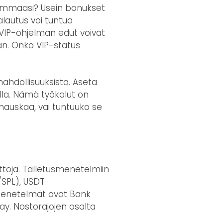
-summaasi? Usein bonukset
alautus voi tuntua
. VIP-ohjelman edut voivat
. Onko VIP-status
ahdollisuuksista. Aseta
alla. Nämä työkalut on
ä hauskaa, vai tuntuuko se
uttoja. Talletusmenetelmiin
0/SPL), USDT
omenetelmät ovat Bank
Pay. Nostorajojen osalta