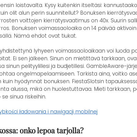
ensin loistavalta. Kysy kuitenkin itseltäsi: kannustaak
 olit alun perin suunnitellut? Bonuksen kierrätysv
osten voittojen kierrätysvaatimus on 40x. Suurin sall
ros. Bonuksen voimassaoloaika on 14 päivää aktivoinni
isällä. Nämä ehdot ovat tiukat.
yhdistettynä lyhyeen voimassaoloaikaan voi luoda pai
oitat. Ei sen jälkeen. Sinun on mietittävä tarkkaan, 
sa sinun pelityylillesi ja budjetillesi. GambleAware-järj
johtaa ongelmapelaamiseen. Tarkista aina, voitko aset
en kuin hyödynnät bonuksen. FiestaSlotsin tapauksess
onta alussa, mikä on huolestuttavaa. Mieti tarkkaan, 
 se sinua riskeihin.
ybkości ładowania i nawigacji mobilnej
kossa: onko lepoa tarjolla?