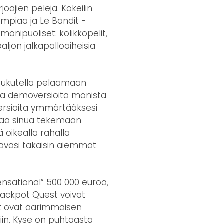
joajien pelejä. Kokeilin
lympiaa ja Le Bandit -
onipuoliset: kolikkopelit,
aljon jalkapalloaiheisia
 houkutella pelaamaan
a demoversioita monista
ersioita ymmärtääksesi
uttaa sinua tekemään
ä oikealla rahalla
ttavasi takaisin aiemmat
ensational” 500 000 euroa,
 Jackpot Quest voivat
itot ovat äärimmäisen
miin. Kyse on puhtaasta