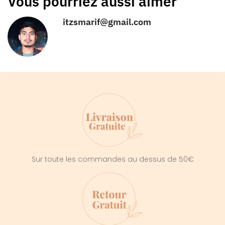
Vous pourriez aussi aimer
itzsmarif@gmail.com
Sur toute les commandes au dessus de 50€