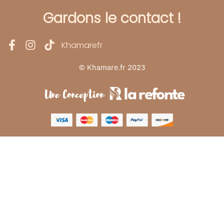
Gardons le contact !
Khamarefr
© Khamare.fr 2023