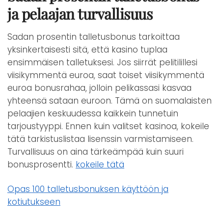
ja pelaajan turvallisuus
Sadan prosentin talletusbonus tarkoittaa
yksinkertaisesti sitä, että kasino tuplaa
ensimmäisen talletuksesi. Jos siirrät pelitilillesi
viisikymmentä euroa, saat toiset viisikymmentä
euroa bonusrahaa, jolloin pelikassasi kasvaa
yhteensä sataan euroon. Tämä on suomalaisten
pelaajien keskuudessa kaikkein tunnetuin
tarjoustyyppi. Ennen kuin valitset kasinoa, kokeile
tätä tarkistuslistaa lisenssin varmistamiseen.
Turvallisuus on aina tärkeämpää kuin suuri
bonusprosentti.
kokeile tätä
Opas 100 talletusbonuksen käyttöön ja
kotiutukseen