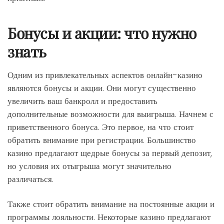
Бонусы и акции: что нужно
знать
Одним из привлекательных аспектов онлайн-казино
являются бонусы и акции. Они могут существенно
увеличить ваш банкролл и предоставить
дополнительные возможности для выигрыша. Начнем с
приветственного бонуса. Это первое, на что стоит
обратить внимание при регистрации. Большинство
казино предлагают щедрые бонусы за первый депозит,
но условия их отыгрыша могут значительно
различаться.
Также стоит обратить внимание на постоянные акции и
программы лояльности. Некоторые казино предлагают