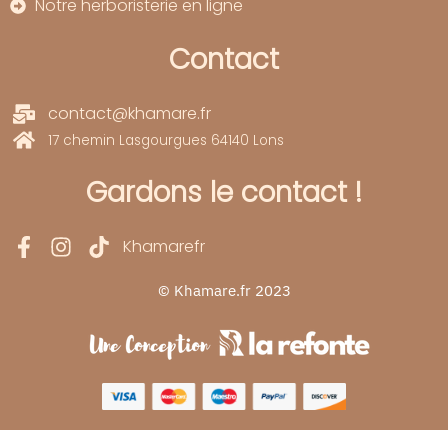
Notre herboristerie en ligne
Contact
contact@khamare.fr
17 chemin Lasgourgues 64140 Lons
Gardons le contact !
Khamarefr
© Khamare.fr 2023