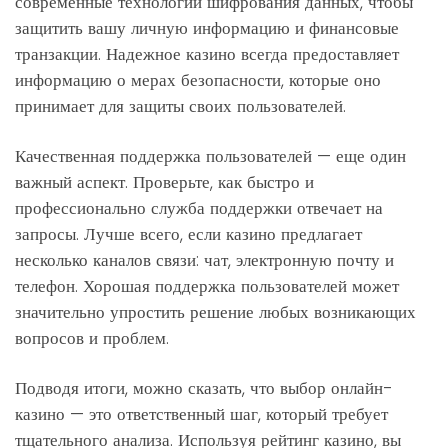
современные технологии шифрования данных, чтобы
защитить вашу личную информацию и финансовые
транзакции. Надежное казино всегда предоставляет
информацию о мерах безопасности, которые оно
принимает для защиты своих пользователей.
Качественная поддержка пользователей — еще один
важный аспект. Проверьте, как быстро и
профессионально служба поддержки отвечает на
запросы. Лучше всего, если казино предлагает
несколько каналов связи: чат, электронную почту и
телефон. Хорошая поддержка пользователей может
значительно упростить решение любых возникающих
вопросов и проблем.
Подводя итоги, можно сказать, что выбор онлайн-
казино — это ответственный шаг, который требует
тщательного анализа. Используя рейтинг казино, вы