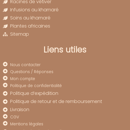
Racines de vétiver
Infusions au khamaré
Soins au khamaré
Plantes africaines
Sitemap
Liens utiles
Nous contacter
Questions / Réponses
Mon compte
Politique de confidentialité
Politique d’expédition
Politique de retour et de remboursement
Livraison
CGV
Mentions légales