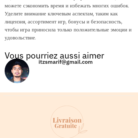
можете сэкономить время и избежать многих ошибок.
Уделите внимание ключевым аспектам, таким как
лицензия, ассортимент игр, бонусы и безопасность,
чтобы игра приносила только положительные эмоции и
удовольствие.
Vous pourriez aussi aimer
itzsmarif@gmail.com