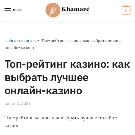
MENU
0
online casinos
-
Топ-рейтинг казино: как выбрать лучшее
онлайн-казино
Топ-рейтинг казино: как
выбрать лучшее
онлайн-казино
juillet 2, 2026
Топ-рейтинг казино: как выбрать лучшее онлайн-
казино