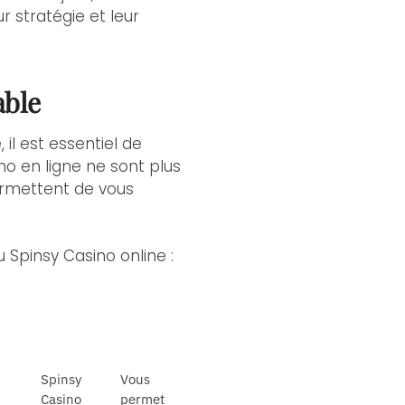
r stratégie et leur
able
il est essentiel de
no en ligne ne sont plus
ermettent de vous
 Spinsy Casino online :
Spinsy
Vous
Casino
permet