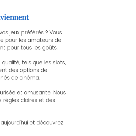
nviennent
vos jeux préférés ? Vous
gne pour les amateurs de
nt pour tous les goûts.
alité, tels que les slots,
ment des options de
nnés de cinéma.
curisée et amusante. Nous
 règles claires et des
 aujourd’hui et découvrez