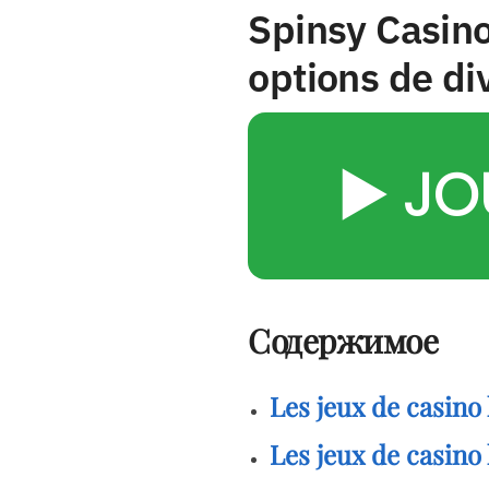
Spinsy Casino
options de di
▶️ J
Содержимое
Les jeux de casino
Les jeux de casino