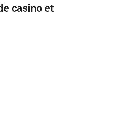
de casino et