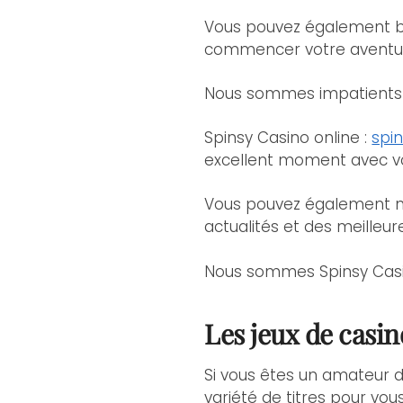
Vous pouvez également bé
commencer votre aventur
Nous sommes impatients d
Spinsy Casino online :
spi
excellent moment avec vo
Vous pouvez également no
actualités et des meilleur
Nous sommes Spinsy Casino
Les jeux de casin
Si vous êtes un amateur 
variété de titres pour vou