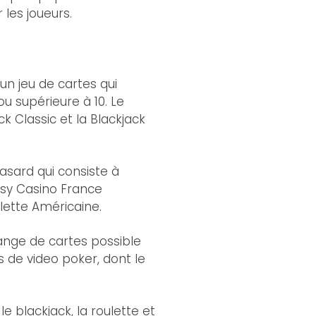
 les joueurs.
’un jeu de cartes qui
ou supérieure à 10. Le
k Classic et la Blackjack
hasard qui consiste à
insy Casino France
lette Américaine.
lange de cartes possible
 de video poker, dont le
e blackjack, la roulette et