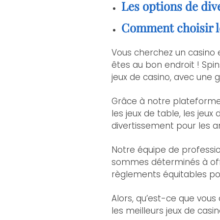
Les options de div
Comment choisir l
Vous cherchez un casino e
êtes au bon endroit ! Spin
jeux de casino, avec une 
Grâce à notre plateforme,
les jeux de table, les jeu
divertissement pour les a
Notre équipe de professio
sommes déterminés à offri
règlements équitables pou
Alors, qu’est-ce que vous
les meilleurs jeux de casi