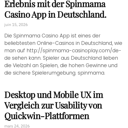
Erlebnis mit der Spinmama
Casino App in Deutschland.
juin 15, 2026
Die Spinmama Casino App ist eines der
beliebtesten Online-Casinos in Deutschland, wie
man auf http://spinmama-casinoplay.com/de-
de sehen kann. Spieler aus Deutschland lieben
die Vielzahl an Spielen, die hohen Gewinne und
die sichere Spielerumgebung. spinmama.
Desktop und Mobile UX im
Vergleich zur Usability von
Quickwin-Plattformen
mars 24, 2026