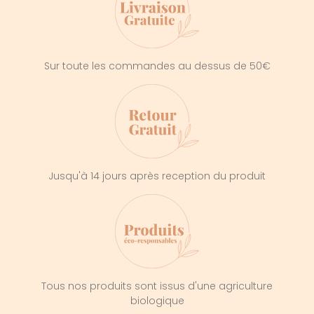
Sur toute les commandes au dessus de 50€
Jusqu'à 14 jours après reception du produit
Tous nos produits sont issus d'une agriculture
biologique