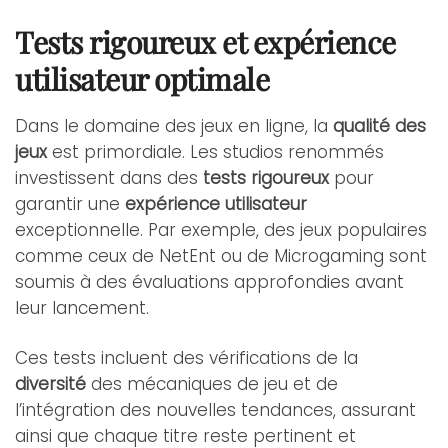
Tests rigoureux et expérience
utilisateur optimale
Dans le domaine des jeux en ligne, la
qualité des
jeux
est primordiale. Les studios renommés
investissent dans des
tests rigoureux
pour
garantir une
expérience utilisateur
exceptionnelle. Par exemple, des jeux populaires
comme ceux de NetEnt ou de Microgaming sont
soumis à des évaluations approfondies avant
leur lancement.
Ces tests incluent des vérifications de la
diversité
des mécaniques de jeu et de
l’intégration des nouvelles tendances, assurant
ainsi que chaque titre reste pertinent et