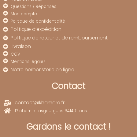
Questions / Réponses
Mon compte
Politique de confidentialité
Politique d’expédition
Politique de retour et de remboursement
Livraison
CGV
Mentions légales
Notre herboristerie en ligne
Contact
contact@khamare.fr
17 chemin Lasgourgues 64140 Lons
Gardons le contact !