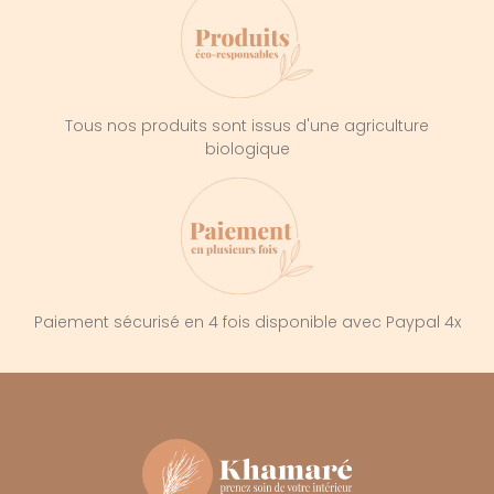
Tous nos produits sont issus d'une agriculture
biologique
Paiement sécurisé en 4 fois disponible avec Paypal 4x