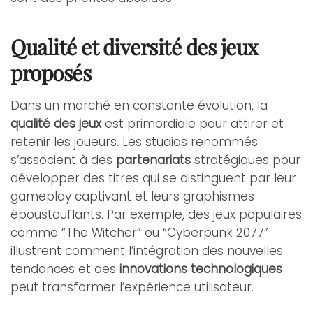
Qualité et diversité des jeux
proposés
Dans un marché en constante évolution, la
qualité des jeux
est primordiale pour attirer et
retenir les joueurs. Les studios renommés
s’associent à des
partenariats
stratégiques pour
développer des titres qui se distinguent par leur
gameplay captivant et leurs graphismes
époustouflants. Par exemple, des jeux populaires
comme “The Witcher” ou “Cyberpunk 2077”
illustrent comment l’intégration des nouvelles
tendances et des
innovations technologiques
peut transformer l’expérience utilisateur.