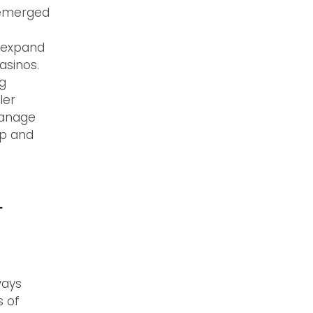
 emerged
o expand
asinos.
ng
ler
manage
op and
—
ways
s of