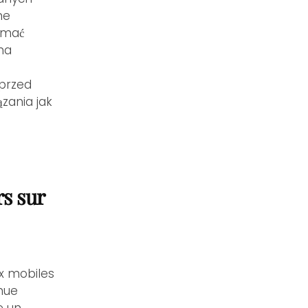
ne
zymać
na
przed
zania jak
s sur
ux mobiles
nue