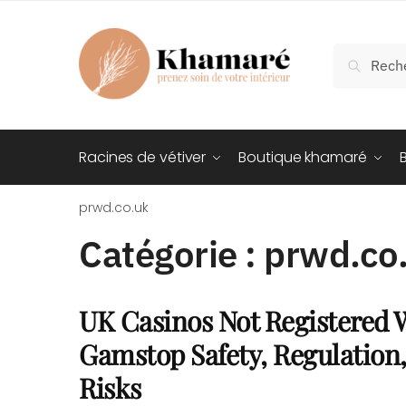
Recherch
Racines de vétiver
Boutique khamaré
prwd.co.uk
Catégorie :
prwd.co
UK Casinos Not Registered 
Gamstop Safety, Regulation
Risks