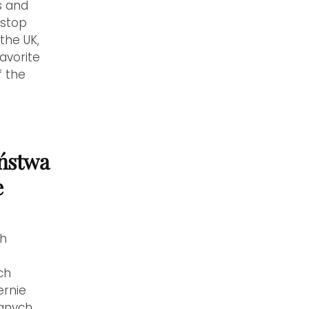
s and
mstop
the UK,
avorite
f the
ństwa
e
ch
ch
rnie
wanych