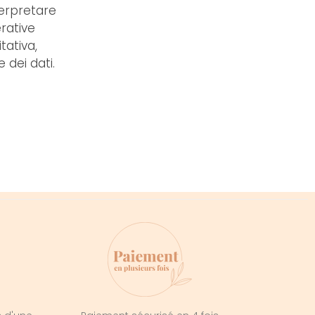
terpretare
erative
tativa,
e dei dati.