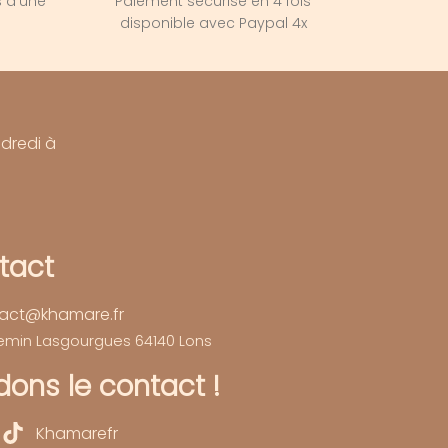
s d'une
Paiement sécurisé en 4 fois
e
disponible avec Paypal 4x
ndredi à
tact
act@khamare.fr
hemin Lasgourgues 64140 Lons
ons le contact !
Khamarefr