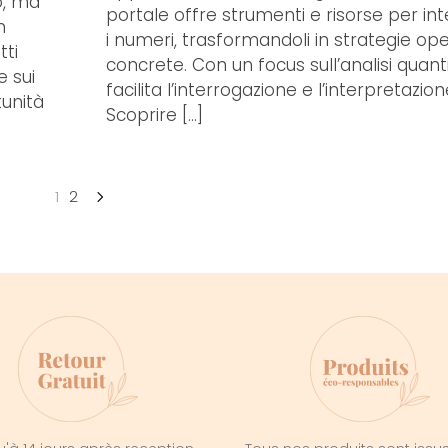
o, ma
portale offre strumenti e risorse per in
n
i numeri, trasformandoli in strategie op
tti
concrete. Con un focus sull’analisi quanti
 sui
facilita l’interrogazione e l’interpretazion
tunità
Scoprire […]
1
2