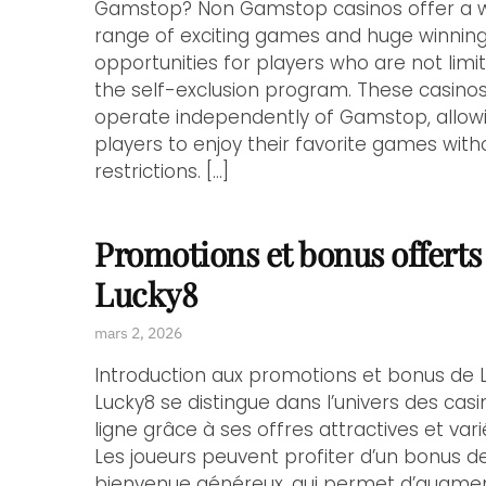
Gamstop? Non Gamstop casinos offer a 
range of exciting games and huge winnin
opportunities for players who are not limi
the self-exclusion program. These casino
operate independently of Gamstop, allow
players to enjoy their favorite games with
restrictions. […]
Promotions et bonus offerts
Lucky8
mars 2, 2026
Introduction aux promotions et bonus de 
Lucky8 se distingue dans l’univers des cas
ligne grâce à ses offres attractives et vari
Les joueurs peuvent profiter d’un bonus d
bienvenue généreux, qui permet d’augme