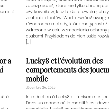
les
zabezpieczeń, które nie tylko chronią da
oumis à
użytkowników, lecz także pozwalają utr
zaufanie klientów. Warto zwrócić uwagę 
różnorodne metody, które mogą zostać
wdrożone w celu wzmocnienia ochrony 
atakami. Przykładam do nich takie rozwią
[…]
or a
Lucky8 et l'évolution des
í
comportements des joueur
mobile
décembre 26, 2025
ožité
Introduction à Lucky8 et l’univers des je
Dans un monde où la mobilité est deve