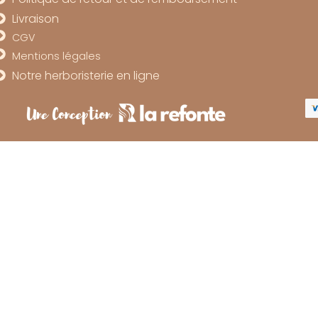
Livraison
CGV
Mentions légales
Notre herboristerie en ligne